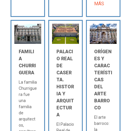
MÁS
FAMILI
PALACI
ORÍGEN
A
O REAL
ES Y
CHURRI
DE
CARAC
GUERA
CASER
TERÍSTI
TA.
CAS
La familia
HISTOR
DEL
Churrigue
IA Y
ARTE
ra fue
ARQUIT
BARRO
una
familia
ECTUR
CO
de
A
El arte
arquitect
barroco:
El Palacio
os,
la
Real de