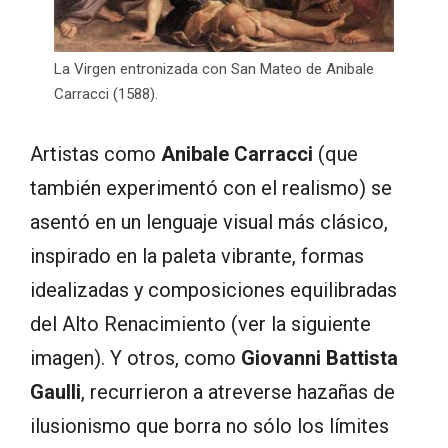
La Virgen entronizada con San Mateo de Anibale
Carracci (1588).
A
rtistas como
Anibale Carracci
(que
también
experimentó con
el realismo
)
se
asentó en
un lenguaje visual
más clásico
,
inspirado en
la paleta
vibrante
, formas
idealizadas
y composiciones
equilibradas
del Alto Renacimiento (ver la siguiente
imagen)
.
Y otros
, como
Giovanni
Battista
Gaulli
,
recurrieron a
atreverse
hazañas de
ilusionismo
que
borra
no sólo los
límites