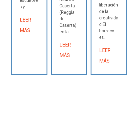
escultore
liberación
Caserta
s y...
de la
(Reggia
creativida
di
LEER
d El
Caserta)
MÁS
barroco
en la...
es...
LEER
LEER
MÁS
MÁS