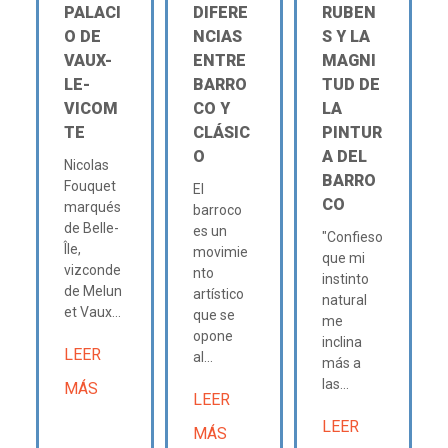
PALACI
DIFERE
RUBEN
O DE
NCIAS
S Y LA
VAUX-
ENTRE
MAGNI
LE-
BARRO
TUD DE
VICOM
CO Y
LA
TE
CLÁSIC
PINTUR
O
A DEL
Nicolas
BARRO
Fouquet
El
CO
marqués
barroco
de Belle-
es un
"Confieso
Île,
movimie
que mi
vizconde
nto
instinto
de Melun
artístico
natural
et Vaux...
que se
me
opone
inclina
LEER
al...
más a
las...
MÁS
LEER
LEER
MÁS