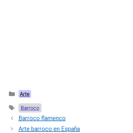
Categorías
Arte
Etiquetas
Barroco
Barroco flamenco
Arte barroco en España