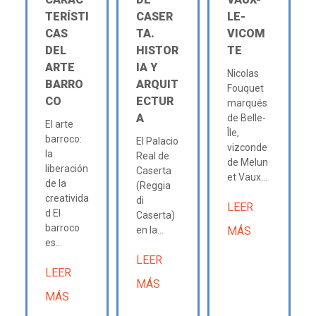
TERÍSTI
CASER
LE-
CAS
TA.
VICOM
DEL
HISTOR
TE
ARTE
IA Y
Nicolas
BARRO
ARQUIT
Fouquet
CO
ECTUR
marqués
A
de Belle-
El arte
Île,
barroco:
El Palacio
vizconde
la
Real de
de Melun
liberación
Caserta
et Vaux...
de la
(Reggia
creativida
di
LEER
d El
Caserta)
barroco
en la...
MÁS
es...
LEER
LEER
MÁS
MÁS