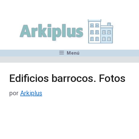
Saltar
,MN,MMN,MN,MN,MN,MN,M
al
contenido
Menú
Edificios barrocos. Fotos
por
Arkiplus