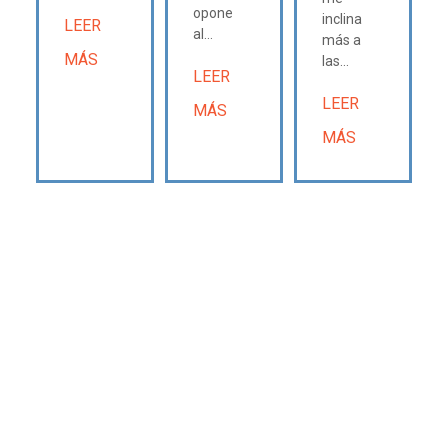
opone
inclina
LEER
al...
más a
MÁS
las...
LEER
LEER
MÁS
MÁS