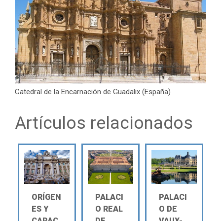
Catedral de la Encarnación de Guadalix (España)
Artículos relacionados
ORÍGEN
PALACI
PALACI
ES Y
O REAL
O DE
CARAC
DE
VAUX-