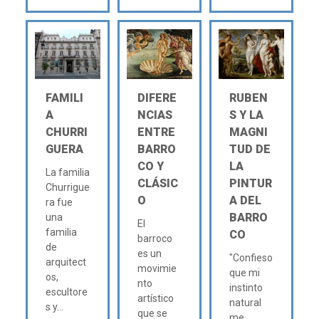
FAMILI
DIFERE
RUBEN
A
NCIAS
S Y LA
CHURRI
ENTRE
MAGNI
GUERA
BARRO
TUD DE
CO Y
LA
La familia
CLÁSIC
PINTUR
Churrigue
O
A DEL
ra fue
BARRO
una
El
familia
CO
barroco
de
es un
"Confieso
arquitect
movimie
que mi
os,
nto
instinto
escultore
artístico
natural
s y...
que se
me