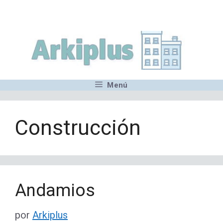
Saltar
,MN,MMN,MN,MN,MN,MN,M
al
contenido
Menú
Construcción
Andamios
por
Arkiplus