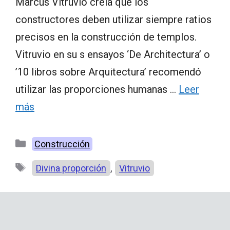
Marcus Vitruvio creía que los
constructores deben utilizar siempre ratios
precisos en la construcción de templos.
Vitruvio en su s ensayos ‘De Architectura’ o
’10 libros sobre Arquitectura’ recomendó
utilizar las proporciones humanas …
Leer
más
Categorías
Construcción
Etiquetas
,
Divina proporción
Vitruvio