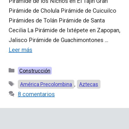
Pirámide de los Nichos en El Tajín Gran
Pirámide de Cholula Pirámide de Cuicuilco
Pirámides de Tolán Pirámide de Santa
Cecilia La Pirámide de Ixtépete en Zapopan,
Jalisco Pirámide de Guachimontones …
Leer más
Categorías
Construcción
Etiquetas
,
América Precolombina
Aztecas
8 comentarios