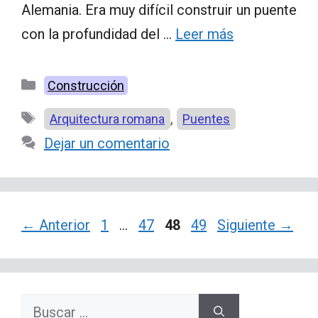
Alemania. Era muy difícil construir un puente
con la profundidad del …
Leer más
Categorías
Construcción
Etiquetas
,
Arquitectura romana
Puentes
Dejar un comentario
Página
Página
Página
Página
←
Anterior
1
…
47
48
49
Siguiente
→
Buscar: