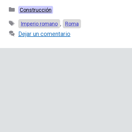
Categorías
Construcción
Etiquetas
,
Imperio romano
Roma
Dejar un comentario