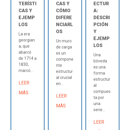
TERÍSTI
CAS Y
ECTUR
CAS Y
CÓMO
A:
EJEMP
DIFERE
DESCRI
LOS
NCIARL
PCIÓN
OS
Y
La era
EJEMP
georgian
Un muro
LOS
a, que
de carga
abarcó
es un
Una
de 1714 a
compone
bóveda
1830,
nte
es una
marcó...
estructur
forma
al crucial
estructur
LEER
en...
al
compues
MÁS
LEER
ta por
una
MÁS
serie...
LEER