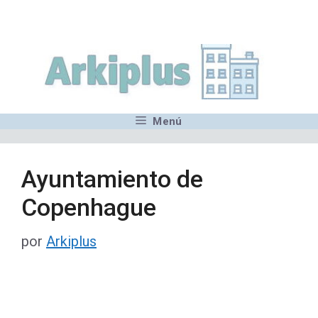
Saltar
,MN,MMN,MN,MN,MN,MN,M
al
contenido
Menú
Ayuntamiento de
Copenhague
por
Arkiplus