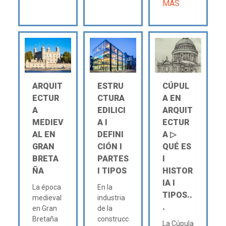
MÁS
ARQUIT
ESTRU
CÚPUL
ECTUR
CTURA
A EN
A
EDILICI
ARQUIT
MEDIEV
A Ι
ECTUR
AL EN
DEFINI
A ▷
GRAN
CIÓN Ι
QUÉ ES
BRETA
PARTES
Ι
ÑA
Ι TIPOS
HISTOR
IA Ι
La época
En la
TIPOS..
medieval
industria
.
en Gran
de la
Bretaña
construcc
La Cúpula