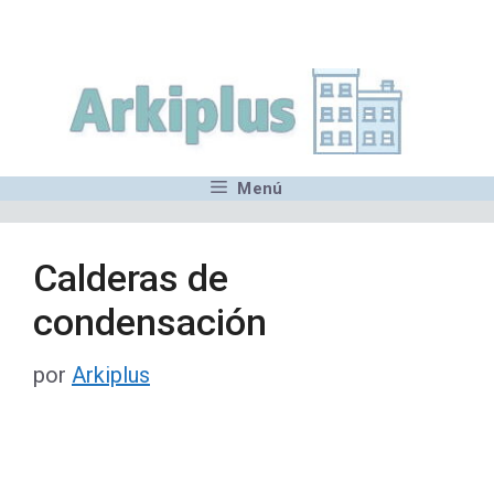
Saltar
,MN,MMN,MN,MN,MN,MN,M
al
contenido
Menú
Calderas de
condensación
por
Arkiplus