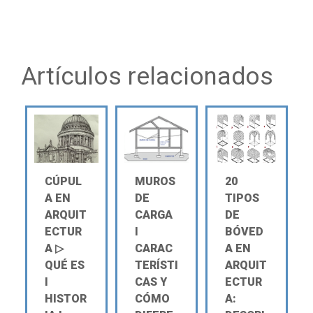
Artículos relacionados
CÚPUL
MUROS
20
A EN
DE
TIPOS
ARQUIT
CARGA
DE
ECTUR
Ι
BÓVED
A ▷
CARAC
A EN
QUÉ ES
TERÍSTI
ARQUIT
Ι
CAS Y
ECTUR
HISTOR
CÓMO
A: