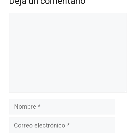
Dejá un comentario
Comentario
Nombre
Correo
electrónico