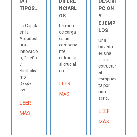
IA Ι
DIFERE
DESCRI
TIPOS..
NCIARL
PCIÓN
.
OS
Y
EJEMP
La Cúpula
Un muro
LOS
en la
de carga
Arquitect
es un
Una
ura:
compone
bóveda
Innovació
nte
es una
n, Diseño
estructur
forma
y
al crucial
estructur
Simbolis
en...
al
mo
compues
LEER
Desde
ta por
los...
una
MÁS
serie...
LEER
LEER
MÁS
MÁS