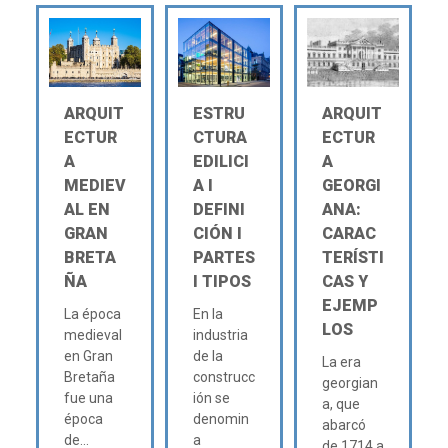
ARQUIT
ESTRU
ARQUIT
ECTUR
CTURA
ECTUR
A
EDILICI
A
MEDIEV
A Ι
GEORGI
AL EN
DEFINI
ANA:
GRAN
CIÓN Ι
CARAC
BRETA
PARTES
TERÍSTI
ÑA
Ι TIPOS
CAS Y
EJEMP
La época
En la
LOS
medieval
industria
en Gran
de la
La era
Bretaña
construcc
georgian
fue una
ión se
a, que
época
denomin
abarcó
de...
a
de 1714 a