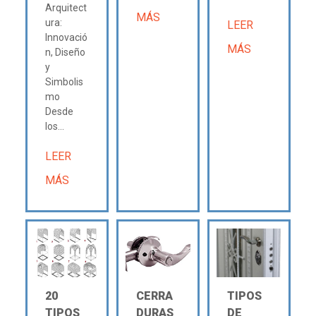
Arquitect
MÁS
ura:
LEER
Innovació
MÁS
n, Diseño
y
Simbolis
mo
Desde
los...
LEER
MÁS
20
CERRA
TIPOS
TIPOS
DURAS
DE