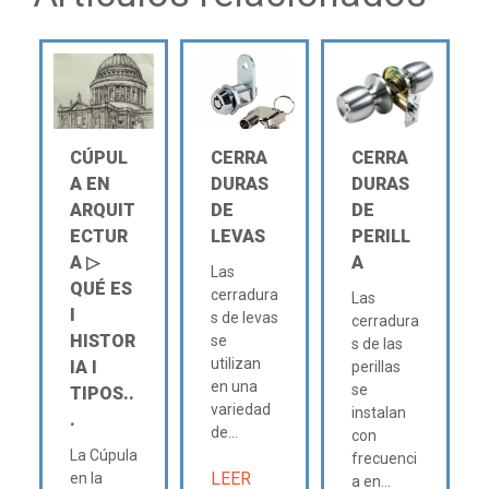
CÚPUL
CERRA
CERRA
A EN
DURAS
DURAS
ARQUIT
DE
DE
ECTUR
LEVAS
PERILL
A ▷
A
Las
QUÉ ES
cerradura
Las
Ι
s de levas
cerradura
HISTOR
se
s de las
utilizan
IA Ι
perillas
en una
se
TIPOS..
variedad
instalan
.
de...
con
La Cúpula
frecuenci
LEER
en la
a en...