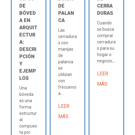
DE
DE
CERRA
BÓVED
PALAN
DURAS
A EN
CA
Cuando
ARQUIT
se busca
Las
ECTUR
comprar
cerradura
A:
cerradura
s con
s para su
DESCRI
manijas
hogar o
de
PCIÓN
negocio,...
palanca
Y
se
EJEMP
LEER
utilizan
LOS
con
MÁS
frecuenci
Una
a...
bóveda
es una
LEER
forma
estructur
MÁS
al
compues
ta por