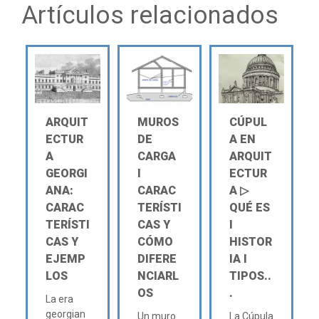
Artículos relacionados
ARQUIT
MUROS
CÚPUL
ECTUR
DE
A EN
A
CARGA
ARQUIT
GEORGI
Ι
ECTUR
ANA:
CARAC
A ▷
CARAC
TERÍSTI
QUÉ ES
TERÍSTI
CAS Y
Ι
CAS Y
CÓMO
HISTOR
EJEMP
DIFERE
IA Ι
LOS
NCIARL
TIPOS..
OS
.
La era
georgian
Un muro
La Cúpula