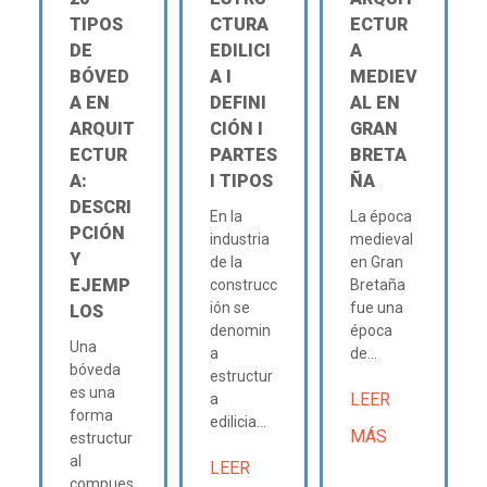
TIPOS
CTURA
ECTUR
DE
EDILICI
A
BÓVED
A Ι
MEDIEV
A EN
DEFINI
AL EN
ARQUIT
CIÓN Ι
GRAN
ECTUR
PARTES
BRETA
A:
Ι TIPOS
ÑA
DESCRI
En la
La época
PCIÓN
industria
medieval
Y
de la
en Gran
EJEMP
construcc
Bretaña
ión se
fue una
LOS
denomin
época
Una
a
de...
bóveda
estructur
es una
LEER
a
forma
edilicia...
MÁS
estructur
al
LEER
compues