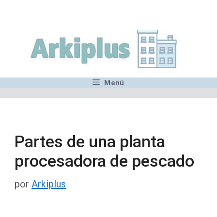
Saltar
,MN,MMN,MN,MN,MN,MN,M
al
contenido
Menú
Partes de una planta
procesadora de pescado
por
Arkiplus