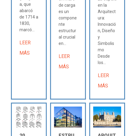
a, que
de carga
en la
abarcó
es un
Arquitect
de 1714 a
compone
ura:
1830,
nte
Innovació
marcó...
estructur
n, Diseño
al crucial
y
LEER
en...
Simbolis
mo
MÁS
LEER
Desde
los...
MÁS
LEER
MÁS
20
ESTRU
ARQUIT