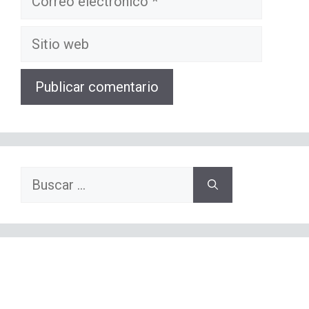
electrónico
Sitio
web
Buscar: