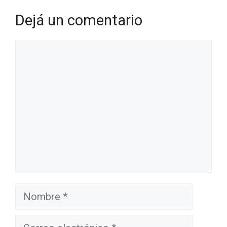
Dejá un comentario
Comentario
Nombre
Correo