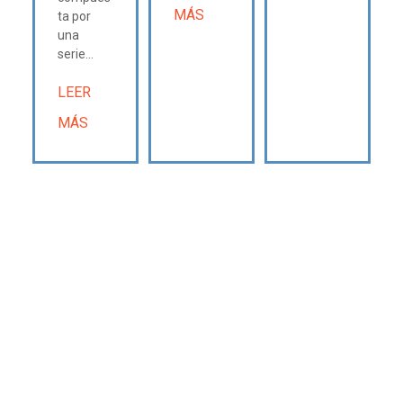
MÁS
ta por
una
serie...
LEER
MÁS