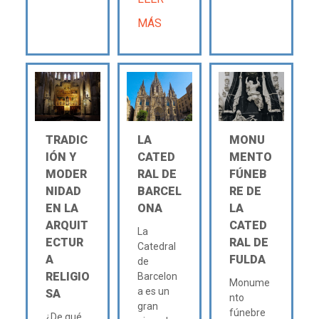
MÁS
TRADIC
LA
MONU
IÓN Y
CATED
MENTO
MODER
RAL DE
FÚNEB
NIDAD
BARCEL
RE DE
EN LA
ONA
LA
ARQUIT
CATED
La
ECTUR
RAL DE
Catedral
A
FULDA
de
RELIGIO
Barcelon
Monume
a es un
SA
nto
gran
fúnebre
¿De qué