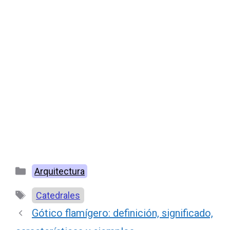
Categorías
Arquitectura
Etiquetas
Catedrales
Gótico flamígero: definición, significado,