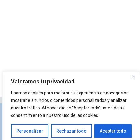
Valoramos tu privacidad
Usamos cookies para mejorar su experiencia de navegación,
mostrarle anuncios o contenidos personalizados y analizar
nuestro tráfico. Al hacer clic en “Aceptar todo” usted da su
Privacidad y Política de Cookies
Portal de
consentimiento a nuestro uso de las cookies.
arquitectura
Lista de Temas
¿Qué es Arkiplus?
Personalizar
Rechazar todo
Aceptar todo
© 2026 Arkiplus
• Creado con
GeneratePress