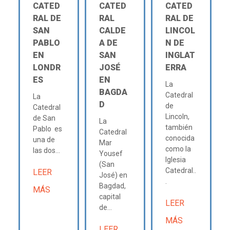
CATED
CATED
CATED
RAL DE
RAL
RAL DE
SAN
CALDE
LINCOL
PABLO
A DE
N DE
EN
SAN
INGLAT
LONDR
JOSÉ
ERRA
ES
EN
La
BAGDA
Catedral
La
D
de
Catedral
Lincoln,
de San
La
también
Pablo es
Catedral
conocida
una de
Mar
como la
las dos...
Yousef
Iglesia
(San
Catedral..
LEER
José) en
.
Bagdad,
MÁS
capital
LEER
de...
MÁS
LEER