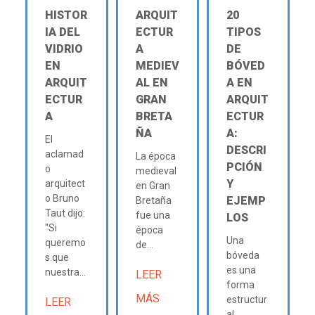
HISTOR
ARQUIT
20
IA DEL
ECTUR
TIPOS
VIDRIO
A
DE
EN
MEDIEV
BÓVED
ARQUIT
AL EN
A EN
ECTUR
GRAN
ARQUIT
A
BRETA
ECTUR
ÑA
A:
El
DESCRI
aclamad
La época
PCIÓN
o
medieval
Y
arquitect
en Gran
o Bruno
EJEMP
Bretaña
Taut dijo:
fue una
LOS
"Si
época
Una
queremo
de...
bóveda
s que
es una
nuestra...
LEER
forma
MÁS
estructur
LEER
al