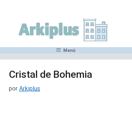
Saltar
,MN,MMN,MN,MN,MN,MN,M
al
contenido
Menú
Cristal de Bohemia
por
Arkiplus