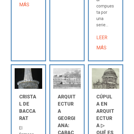
MÁS
compues
ta por
una
serie...
LEER
MÁS
CRISTA
ARQUIT
CÚPUL
L DE
ECTUR
A EN
BACCA
A
ARQUIT
RAT
GEORGI
ECTUR
ANA:
A ▷
El
CARAC
QUÉ ES