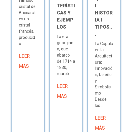
famoso
TERÍSTI
Ι
cristal de
CAS Y
HISTOR
Baccarat
es un
EJEMP
IA Ι
cristal
LOS
TIPOS..
francés,
.
La era
producid
georgian
o...
La Cúpula
a, que
en la
abarcó
LEER
Arquitect
de 1714 a
ura:
MÁS
1830,
Innovació
marcó...
n, Diseño
y
LEER
Simbolis
mo
MÁS
Desde
los...
LEER
MÁS