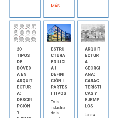
MÁS
20
ESTRU
ARQUIT
TIPOS
CTURA
ECTUR
DE
EDILICI
A
BÓVED
A Ι
GEORGI
A EN
DEFINI
ANA:
ARQUIT
CIÓN Ι
CARAC
ECTUR
PARTES
TERÍSTI
A:
Ι TIPOS
CAS Y
DESCRI
EJEMP
En la
PCIÓN
LOS
industria
Y
de la
La era