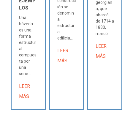
EJEMP
construcc
georgian
ión se
LOS
a, que
denomin
abarcó
Una
a
de 1714 a
bóveda
estructur
1830,
es una
a
marcó...
forma
edilicia...
estructur
LEER
al
LEER
compues
MÁS
MÁS
ta por
una
serie...
LEER
MÁS