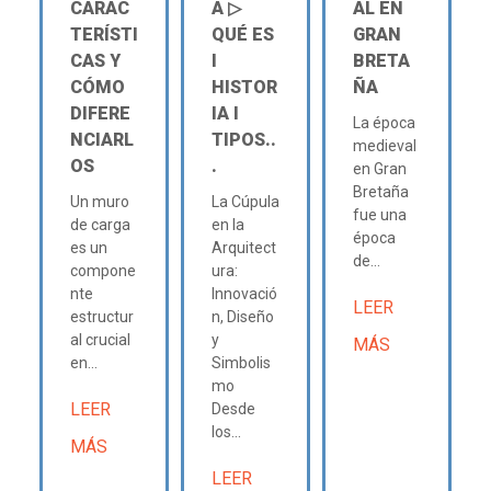
CARAC
A ▷
AL EN
TERÍSTI
QUÉ ES
GRAN
CAS Y
Ι
BRETA
CÓMO
HISTOR
ÑA
DIFERE
IA Ι
La época
NCIARL
TIPOS..
medieval
OS
.
en Gran
Bretaña
Un muro
La Cúpula
fue una
de carga
en la
época
es un
Arquitect
de...
compone
ura:
nte
Innovació
LEER
estructur
n, Diseño
al crucial
y
MÁS
en...
Simbolis
mo
LEER
Desde
los...
MÁS
LEER