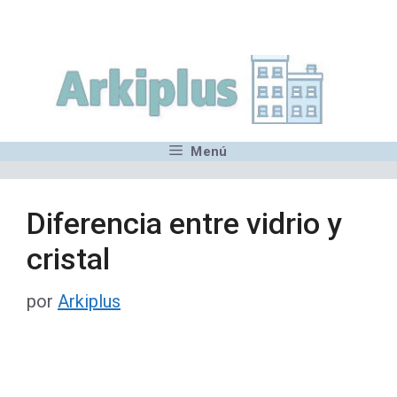
Saltar
,MN,MMN,MN,MN,MN,MN,M
al
contenido
Menú
Diferencia entre vidrio y
cristal
por
Arkiplus