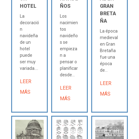
HOTEL
ÑOS
GRAN
BRETA
La
Los
ÑA
decoració
nacimien
n
tos
La época
navideña
navideño
medieval
de un
s se
en Gran
hotel
empieza
Bretaña
puede
n a
fue una
ser muy
pensar o
época
variada....
planificar
de...
desde...
LEER
LEER
LEER
MÁS
MÁS
MÁS