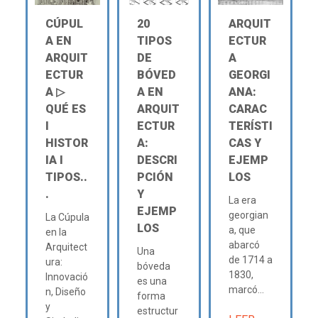
CÚPUL
20
ARQUIT
A EN
TIPOS
ECTUR
ARQUIT
DE
A
ECTUR
BÓVED
GEORGI
A ▷
A EN
ANA:
QUÉ ES
ARQUIT
CARAC
Ι
ECTUR
TERÍSTI
HISTOR
A:
CAS Y
IA Ι
DESCRI
EJEMP
TIPOS..
PCIÓN
LOS
.
Y
La era
EJEMP
georgian
La Cúpula
LOS
a, que
en la
abarcó
Arquitect
Una
de 1714 a
ura:
bóveda
1830,
Innovació
es una
marcó...
n, Diseño
forma
y
estructur