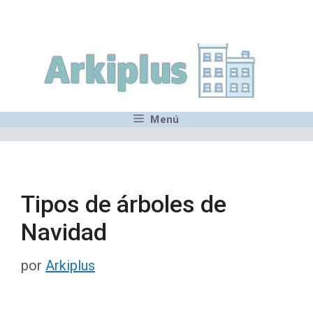
Saltar
,MN,MMN,MN,MN,MN,MN,M
al
contenido
Menú
Tipos de árboles de
Navidad
por
Arkiplus