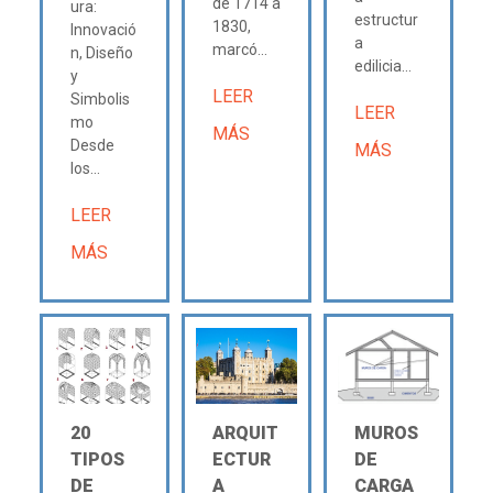
de 1714 a
ura:
estructur
1830,
Innovació
a
marcó...
n, Diseño
edilicia...
y
LEER
Simbolis
LEER
mo
MÁS
Desde
MÁS
los...
LEER
MÁS
20
ARQUIT
MUROS
TIPOS
ECTUR
DE
DE
A
CARGA