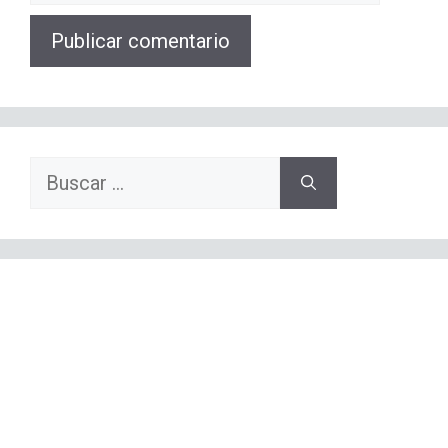
web
Buscar: