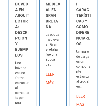
BÓVED
MEDIEV
Ι
A EN
AL EN
CARAC
ARQUIT
GRAN
TERÍSTI
ECTUR
BRETA
CAS Y
A:
ÑA
CÓMO
DESCRI
DIFERE
La época
PCIÓN
NCIARL
medieval
Y
OS
en Gran
EJEMP
Bretaña
Un muro
fue una
LOS
de carga
época
es un
Una
de...
compone
bóveda
nte
es una
LEER
estructur
forma
al crucial
MÁS
estructur
en...
al
compues
LEER
ta por
una
MÁS