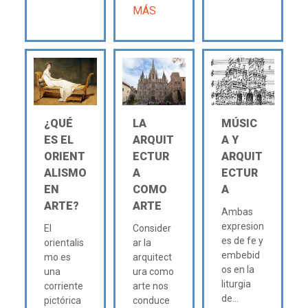
MÁS
¿QUÉ
LA
MÚSIC
ES EL
ARQUIT
A Y
ORIENT
ECTUR
ARQUIT
ALISMO
A
ECTUR
EN
COMO
A
ARTE?
ARTE
Ambas
expresion
El
Consider
es de fe y
orientalis
ar la
embebid
mo es
arquitect
os en la
una
ura como
liturgia
corriente
arte nos
de...
pictórica
conduce