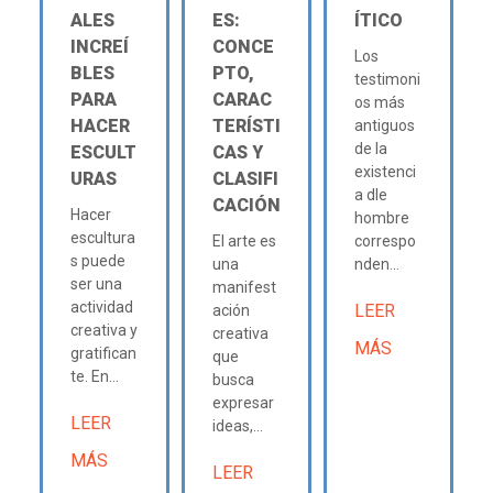
ALES
ES:
ÍTICO
INCREÍ
CONCE
Los
BLES
PTO,
testimoni
PARA
CARAC
os más
HACER
TERÍSTI
antiguos
de la
ESCULT
CAS Y
existenci
URAS
CLASIFI
a dle
CACIÓN
Hacer
hombre
escultura
El arte es
correspo
s puede
una
nden...
ser una
manifest
actividad
LEER
ación
creativa y
creativa
MÁS
gratifican
que
te. En...
busca
expresar
LEER
ideas,...
MÁS
LEER