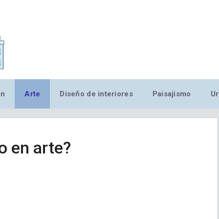
,MN,MMN,MN,MN,MN,MN,M
ón
Arte
Diseño de interiores
Paisajismo
Ur
o en arte?