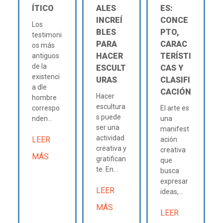
ÍTICO
ALES
ES:
INCREÍ
CONCE
Los
BLES
PTO,
testimoni
PARA
CARAC
os más
HACER
TERÍSTI
antiguos
de la
ESCULT
CAS Y
existenci
URAS
CLASIFI
a dle
CACIÓN
Hacer
hombre
escultura
correspo
El arte es
s puede
nden...
una
ser una
manifest
actividad
LEER
ación
creativa y
creativa
MÁS
gratifican
que
te. En...
busca
expresar
LEER
ideas,...
MÁS
LEER