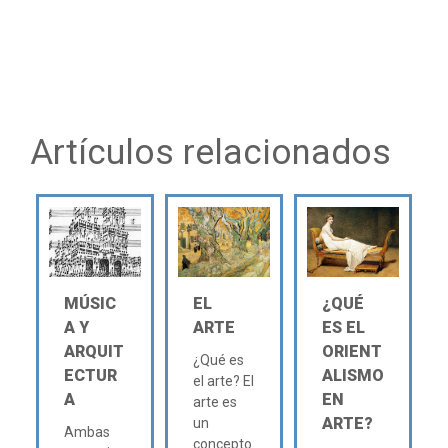
Artículos relacionados
MÚSIC
EL
¿QUÉ
A Y
ARTE
ES EL
ARQUIT
ORIENT
¿Qué es
ECTUR
ALISMO
el arte? El
A
EN
arte es
ARTE?
un
Ambas
concepto