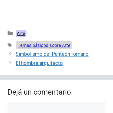
Categorías
Arte
Etiquetas
Temas básicos sobre Arte
Simbolismo del Panteón romano
El hombre arquitecto
Dejá un comentario
Comentario