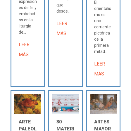
expresion
El
que
es de fe y
orientalis
desde...
embebid
mo es
os en la
una
LEER
liturgia
corriente
de...
MÁS
pictórica
de la
LEER
primera
mitad...
MÁS
LEER
MÁS
ARTE
30
ARTES
PALEOL
MATERI
MAYOR