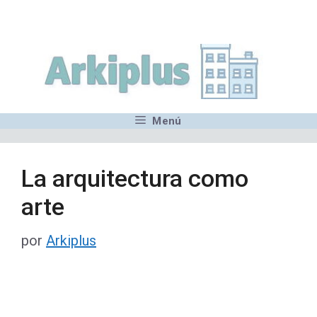
Saltar
,MN,MMN,MN,MN,MN,MN,M
al
contenido
Menú
La arquitectura como
arte
por
Arkiplus