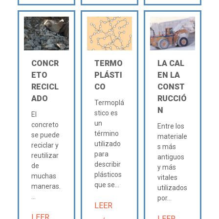
CONCR
TERMO
LA CAL
ETO
PLÁSTI
EN LA
RECICL
CO
CONST
ADO
RUCCIÓ
Termoplá
N
stico es
El
un
concreto
Entre los
término
se puede
materiale
utilizado
reciclar y
s más
para
reutilizar
antiguos
describir
de
y más
plásticos
muchas
vitales
que se...
maneras.
utilizados
...
por...
LEER
LEER
LEER