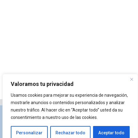
Valoramos tu privacidad
Usamos cookies para mejorar su experiencia de navegación,
mostrarle anuncios o contenidos personalizados y analizar
nuestro tráfico. Al hacer clic en “Aceptar todo” usted da su
Privacidad y Política de Cookies
Portal de
consentimiento a nuestro uso de las cookies.
arquitectura
Lista de Temas
¿Qué es Arkiplus?
Personalizar
Rechazar todo
Aceptar todo
© 2026 Arkiplus
• Creado con
GeneratePress