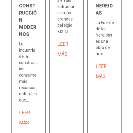
s en las
CONST
NEREID
estructur
RUCCIÓ
AS
as más
grandes
N
La Fuente
del siglo
MODER
de las
XIX: la...
NOS
Nereidas
es una
LEER
La
obra de
industria
MÁS
arte...
de la
construcc
LEER
ión
consume
MÁS
más
recursos
naturales
que...
LEER
MÁS