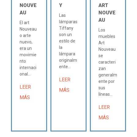
NOUVE
Y
ART
AU
NOUVE
Las
AU
lámparas
El art
Tiffany
Nouveau
Los
son un
o arte
muebles
estilo de
nuevo,
Art
la
era un
Nouveau
lámpara
movimie
se
originalm
nto
caracteri
ente...
internaci
zan
onal...
generalm
LEER
ente por
LEER
sus
MÁS
líneas...
MÁS
LEER
MÁS