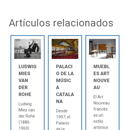
Artículos relacionados
LUDWIG
PALACI
MUEBL
MIES
O DE LA
ES ART
VAN
MÚSIC
NOUVE
DER
A
AU
ROHE
CATALA
El Art
NA
Nouveau
Ludwig
francés
Mies van
Desde
es un
der Rohe
1997, el
estilo
(1886-
Palacio
artístico
1969)
de la