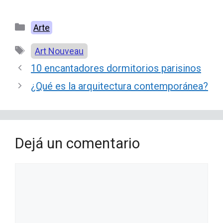
Categorías
Arte
Etiquetas
Art Nouveau
10 encantadores dormitorios parisinos
¿Qué es la arquitectura contemporánea?
Dejá un comentario
Comentario