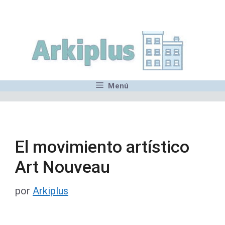
Saltar
,MN,MMN,MN,MN,MN,MN,M
al
contenido
Menú
El movimiento artístico
Art Nouveau
por
Arkiplus