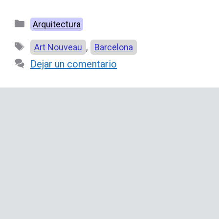
Categorías
Arquitectura
Etiquetas
,
Art Nouveau
Barcelona
Dejar un comentario