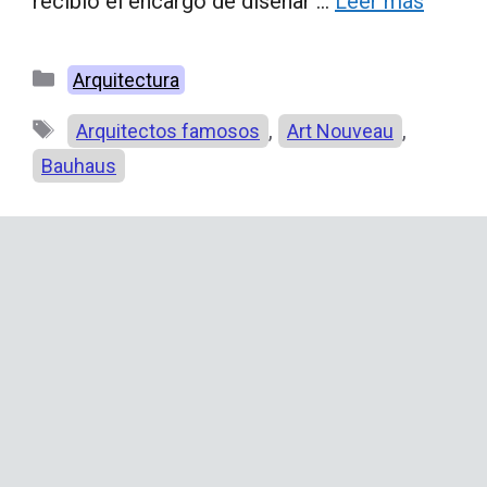
recibió el encargo de diseñar …
Leer más
Categorías
Arquitectura
Etiquetas
,
,
Arquitectos famosos
Art Nouveau
Bauhaus