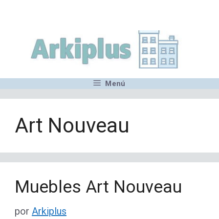
Saltar
,MN,MMN,MN,MN,MN,MN,M
al
contenido
Menú
Art Nouveau
Muebles Art Nouveau
por
Arkiplus