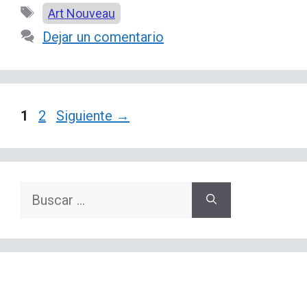
Etiquetas
Art Nouveau
Dejar un comentario
Página
Página
1
2
Siguiente
→
Buscar: