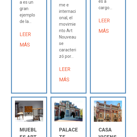
és a
a es un
me e
cargo...
gran
internaci
ejemplo
onal, el
LEER
de la...
movimie
nto Art
MÁS
LEER
Nouveau
se
MÁS
caracteri
zó por...
LEER
MÁS
MUEBL
PALACE
CASA