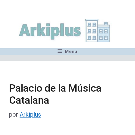
Saltar
,MN,MMN,MN,MN,MN,MN,M
al
contenido
Menú
Palacio de la Música
Catalana
por
Arkiplus