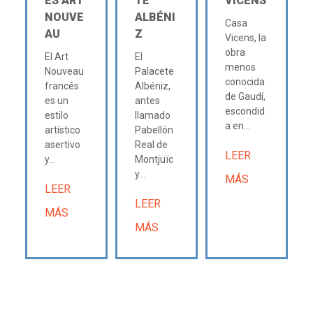
ES ART
TE
VICENS
NOUVE
ALBÉNI
Casa
AU
Z
Vicens, la
obra
El Art
El
menos
Nouveau
Palacete
conocida
francés
Albéniz,
de Gaudí,
es un
antes
escondid
estilo
llamado
a en...
artístico
Pabellón
asertivo
Real de
LEER
y...
Montjuïc
y...
MÁS
LEER
LEER
MÁS
MÁS