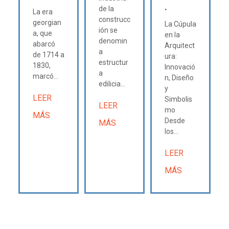
.
de la
La era
construcc
georgian
La Cúpula
ión se
a, que
en la
denomin
abarcó
Arquitect
a
de 1714 a
ura:
estructur
1830,
Innovació
a
marcó...
n, Diseño
edilicia...
y
LEER
Simbolis
LEER
mo
MÁS
Desde
MÁS
los...
LEER
MÁS