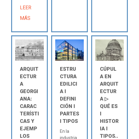
LEER
MÁS
ARQUIT
ESTRU
CÚPUL
ECTUR
CTURA
A EN
A
EDILICI
ARQUIT
GEORGI
A Ι
ECTUR
ANA:
DEFINI
A ▷
CARAC
CIÓN Ι
QUÉ ES
TERÍSTI
PARTES
Ι
CAS Y
Ι TIPOS
HISTOR
EJEMP
IA Ι
En la
LOS
TIPOS..
industria