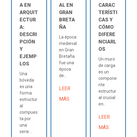
A EN
AL EN
CARAC
ARQUIT
GRAN
TERÍSTI
ECTUR
BRETA
CAS Y
A:
ÑA
CÓMO
DESCRI
DIFERE
La época
PCIÓN
NCIARL
medieval
Y
OS
en Gran
EJEMP
Bretaña
Un muro
fue una
LOS
de carga
época
es un
Una
de...
compone
bóveda
nte
es una
LEER
estructur
forma
al crucial
MÁS
estructur
en...
al
compues
LEER
ta por
una
MÁS
serie...