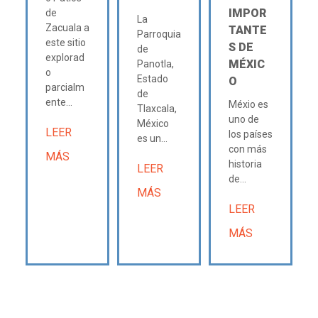
IMPOR
de
La
Zacuala a
TANTE
Parroquia
este sitio
S DE
de
explorad
MÉXIC
Panotla,
o
Estado
O
parcialm
de
ente...
Méxio es
Tlaxcala,
uno de
México
LEER
los países
es un...
con más
MÁS
historia
LEER
de...
MÁS
LEER
MÁS