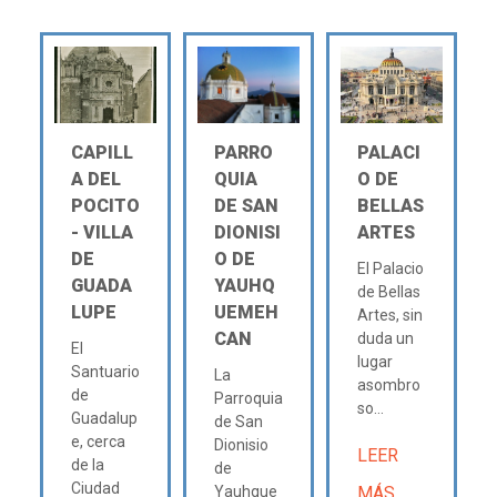
CAPILL
PARRO
PALACI
A DEL
QUIA
O DE
POCITO
DE SAN
BELLAS
- VILLA
DIONISI
ARTES
DE
O DE
El Palacio
GUADA
YAUHQ
de Bellas
LUPE
UEMEH
Artes, sin
CAN
duda un
El
lugar
Santuario
La
asombro
de
Parroquia
so...
Guadalup
de San
e, cerca
Dionisio
LEER
de la
de
Ciudad
Yauhque
MÁS