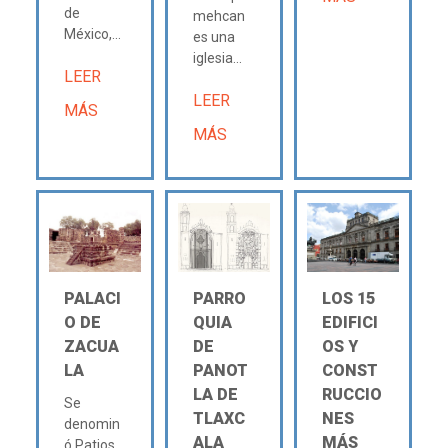
de
mehcan
México,...
es una
iglesia...
LEER
LEER
MÁS
MÁS
PALACI
PARRO
LOS 15
O DE
QUIA
EDIFICI
ZACUA
DE
OS Y
LA
PANOT
CONST
LA DE
RUCCIO
Se
TLAXC
NES
denomin
ALA
MÁS
ó Patios