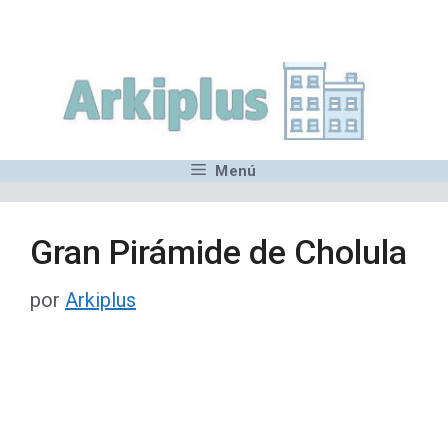
Saltar
,MN,MMN,MN,MN,MN,MN,M
al
contenido
Menú
Gran Pirámide de Cholula
por
Arkiplus