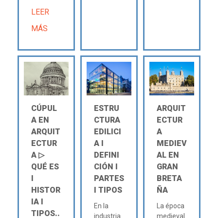
LEER
MÁS
CÚPUL
ESTRU
ARQUIT
A EN
CTURA
ECTUR
ARQUIT
EDILICI
A
ECTUR
A Ι
MEDIEV
A ▷
DEFINI
AL EN
QUÉ ES
CIÓN Ι
GRAN
Ι
PARTES
BRETA
HISTOR
Ι TIPOS
ÑA
IA Ι
En la
La época
TIPOS..
industria
medieval