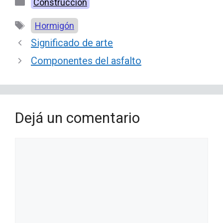
Categorías
Construcción
Etiquetas
Hormigón
Significado de arte
Componentes del asfalto
Dejá un comentario
Comentario