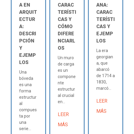
A EN
CARAC
ANA:
ARQUIT
TERÍSTI
CARAC
ECTUR
CAS Y
TERÍSTI
A:
CÓMO
CAS Y
DESCRI
DIFERE
EJEMP
PCIÓN
NCIARL
LOS
Y
OS
La era
EJEMP
georgian
Un muro
LOS
a, que
de carga
abarcó
es un
Una
de 1714 a
compone
bóveda
1830,
nte
es una
marcó...
estructur
forma
al crucial
estructur
LEER
en...
al
compues
MÁS
LEER
ta por
una
MÁS
serie...