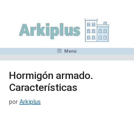
Saltar
,MN,MMN,MN,MN,MN,MN,M
al
contenido
Menú
Hormigón armado.
Características
por
Arkiplus