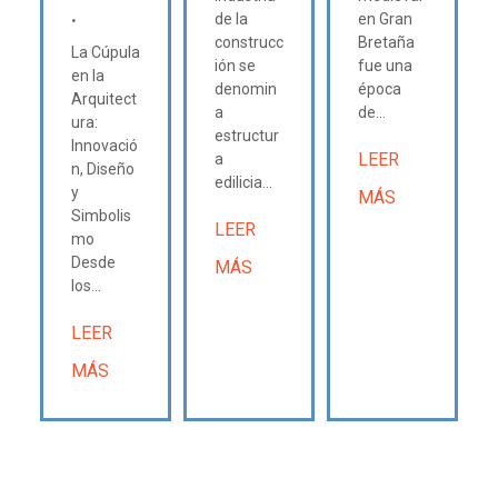
.
de la
en Gran
construcc
Bretaña
La Cúpula
ión se
fue una
en la
denomin
época
Arquitect
a
de...
ura:
estructur
Innovació
LEER
a
n, Diseño
edilicia...
y
MÁS
Simbolis
LEER
mo
Desde
MÁS
los...
LEER
MÁS