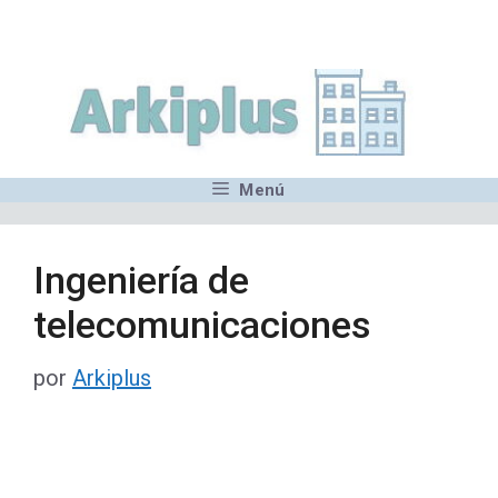
Saltar
,MN,MMN,MN,MN,MN,MN,M
al
contenido
Menú
Ingeniería de
telecomunicaciones
por
Arkiplus