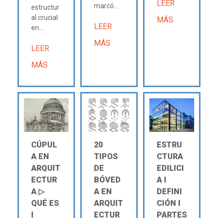
LEER
marcó...
estructur
al crucial
MÁS
LEER
en...
MÁS
LEER
MÁS
CÚPUL
20
ESTRU
A EN
TIPOS
CTURA
ARQUIT
DE
EDILICI
ECTUR
BÓVED
A Ι
A ▷
A EN
DEFINI
QUÉ ES
ARQUIT
CIÓN Ι
Ι
ECTUR
PARTES