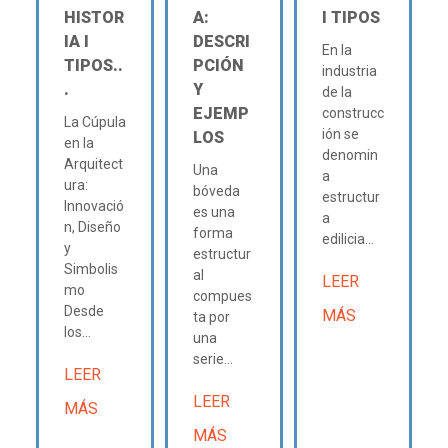
HISTOR
A:
Ι TIPOS
IA Ι
DESCRI
En la
TIPOS..
PCIÓN
industria
.
Y
de la
EJEMP
construcc
La Cúpula
ión se
LOS
en la
denomin
Arquitect
Una
a
ura:
bóveda
estructur
Innovació
es una
a
n, Diseño
forma
edilicia...
y
estructur
Simbolis
al
LEER
mo
compues
Desde
MÁS
ta por
los...
una
serie...
LEER
LEER
MÁS
MÁS