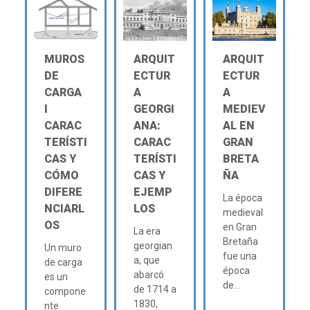
MUROS
ARQUIT
ARQUIT
DE
ECTUR
ECTUR
CARGA
A
A
Ι
GEORGI
MEDIEV
CARAC
ANA:
AL EN
TERÍSTI
CARAC
GRAN
CAS Y
TERÍSTI
BRETA
CÓMO
CAS Y
ÑA
DIFERE
EJEMP
La época
NCIARL
LOS
medieval
OS
en Gran
La era
Bretaña
georgian
Un muro
fue una
a, que
de carga
época
abarcó
es un
de...
de 1714 a
compone
1830,
nte