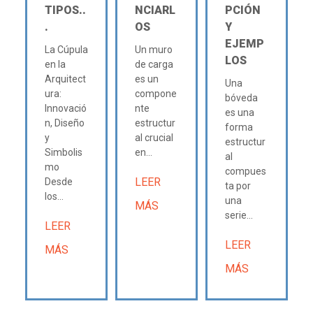
TIPOS..
NCIARL
PCIÓN
.
OS
Y
EJEMP
La Cúpula
Un muro
LOS
en la
de carga
Arquitect
es un
Una
ura:
compone
bóveda
Innovació
nte
es una
n, Diseño
estructur
forma
y
al crucial
estructur
Simbolis
en...
al
mo
compues
LEER
Desde
ta por
los...
una
MÁS
serie...
LEER
LEER
MÁS
MÁS