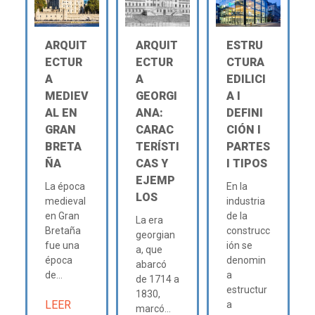
ARQUIT
ARQUIT
ESTRU
ECTUR
ECTUR
CTURA
A
A
EDILICI
MEDIEV
GEORGI
A Ι
AL EN
ANA:
DEFINI
GRAN
CARAC
CIÓN Ι
BRETA
TERÍSTI
PARTES
ÑA
CAS Y
Ι TIPOS
EJEMP
La época
En la
LOS
medieval
industria
en Gran
de la
La era
Bretaña
construcc
georgian
fue una
ión se
a, que
época
denomin
abarcó
de...
a
de 1714 a
estructur
1830,
LEER
a
marcó...