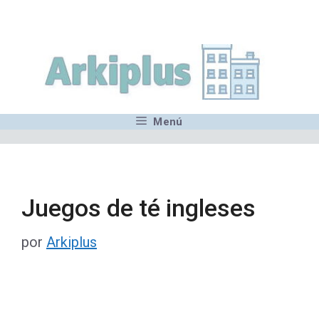
Saltar
,MN,MMN,MN,MN,MN,MN,M
al
contenido
Menú
Juegos de té ingleses
por
Arkiplus