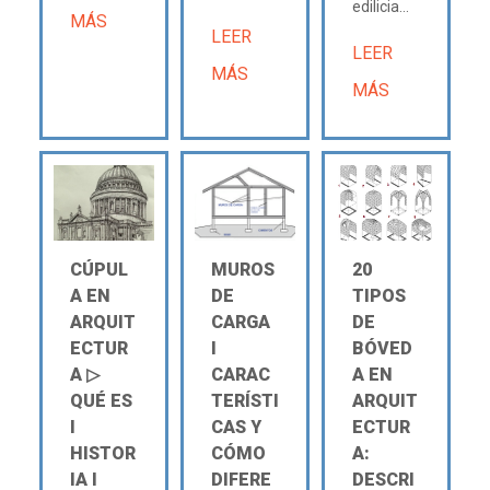
edilicia...
MÁS
LEER
LEER
MÁS
MÁS
CÚPUL
MUROS
20
A EN
DE
TIPOS
ARQUIT
CARGA
DE
ECTUR
Ι
BÓVED
A ▷
CARAC
A EN
QUÉ ES
TERÍSTI
ARQUIT
Ι
CAS Y
ECTUR
HISTOR
CÓMO
A:
IA Ι
DIFERE
DESCRI