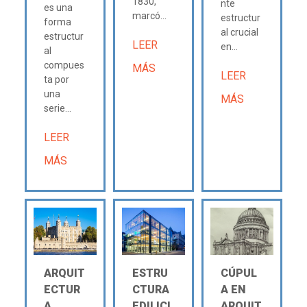
1830,
nte
es una
marcó...
estructur
forma
al crucial
estructur
LEER
en...
al
compues
MÁS
LEER
ta por
una
MÁS
serie...
LEER
MÁS
ARQUIT
ESTRU
CÚPUL
ECTUR
CTURA
A EN
A
EDILICI
ARQUIT