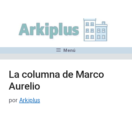
Saltar
,MN,MMN,MN,MN,MN,MN,M
al
contenido
Menú
La columna de Marco
Aurelio
por
Arkiplus