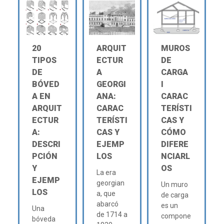
20
ARQUIT
MUROS
TIPOS
ECTUR
DE
DE
A
CARGA
BÓVED
GEORGI
Ι
A EN
ANA:
CARAC
ARQUIT
CARAC
TERÍSTI
ECTUR
TERÍSTI
CAS Y
A:
CAS Y
CÓMO
DESCRI
EJEMP
DIFERE
PCIÓN
LOS
NCIARL
Y
OS
La era
EJEMP
georgian
Un muro
LOS
a, que
de carga
abarcó
es un
Una
de 1714 a
compone
bóveda