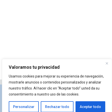
Valoramos tu privacidad
Usamos cookies para mejorar su experiencia de navegación,
mostrarle anuncios o contenidos personalizados y analizar
nuestro tráfico. Al hacer clic en “Aceptar todo” usted da su
Privacidad y Política de Cookies
Portal de
consentimiento a nuestro uso de las cookies.
arquitectura
Lista de Temas
¿Qué es Arkiplus?
Personalizar
Rechazar todo
Aceptar todo
© 2026 Arkiplus
• Creado con
GeneratePress