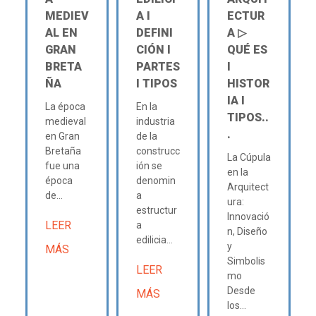
MEDIEV
A Ι
ECTUR
AL EN
DEFINI
A ▷
GRAN
CIÓN Ι
QUÉ ES
BRETA
PARTES
Ι
ÑA
Ι TIPOS
HISTOR
IA Ι
La época
En la
TIPOS..
medieval
industria
.
en Gran
de la
Bretaña
construcc
La Cúpula
fue una
ión se
en la
época
denomin
Arquitect
de...
a
ura:
estructur
Innovació
LEER
a
n, Diseño
edilicia...
y
MÁS
Simbolis
LEER
mo
Desde
MÁS
los...