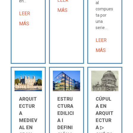
LEER
en...
al
compues
MÁS
LEER
ta por
una
MÁS
serie...
LEER
MÁS
ARQUIT
ESTRU
CÚPUL
ECTUR
CTURA
A EN
A
EDILICI
ARQUIT
MEDIEV
A Ι
ECTUR
AL EN
DEFINI
A ▷