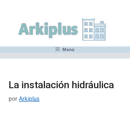
Saltar
,MN,MMN,MN,MN,MN,MN,M
al
contenido
Menú
La instalación hidráulica
por
Arkiplus