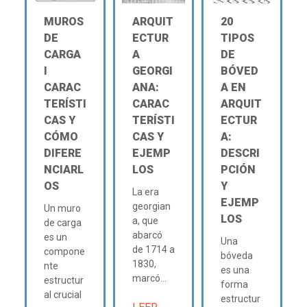
MUROS
ARQUIT
20
DE
ECTUR
TIPOS
CARGA
A
DE
Ι
GEORGI
BÓVED
CARAC
ANA:
A EN
TERÍSTI
CARAC
ARQUIT
CAS Y
TERÍSTI
ECTUR
CÓMO
CAS Y
A:
DIFERE
EJEMP
DESCRI
NCIARL
LOS
PCIÓN
OS
Y
La era
EJEMP
georgian
Un muro
LOS
a, que
de carga
abarcó
es un
Una
de 1714 a
compone
bóveda
1830,
nte
es una
marcó...
estructur
forma
al crucial
estructur