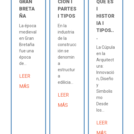
GRAN
CIÓN Ι
QUÉ ES
BRETA
PARTES
Ι
ÑA
Ι TIPOS
HISTOR
IA Ι
La época
En la
TIPOS..
medieval
industria
.
en Gran
de la
Bretaña
construcc
La Cúpula
fue una
ión se
en la
época
denomin
Arquitect
de...
a
ura:
estructur
Innovació
LEER
a
n, Diseño
edilicia...
y
MÁS
Simbolis
LEER
mo
Desde
MÁS
los...
LEER
MÁS