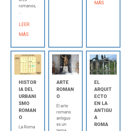
MÁS
romanos,
...
LEER
MÁS
HISTOR
ARTE
EL
IA DEL
ROMAN
ARQUIT
URBANI
O
ECTO
SMO
EN LA
El arte
ROMAN
ANTIGU
romano
O
A
antiguo
ROMA
es un
La Roma
tema