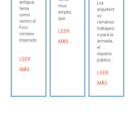
antigua,
Los
muy
tenía
arquitect
amplio,
como
os
que...
centro el
romanos
Foro
trabajaro
LEER
romano
n para la
inspirado.
MÁS
armada,
..
el
espacio
LEER
público...
MÁS
LEER
MÁS