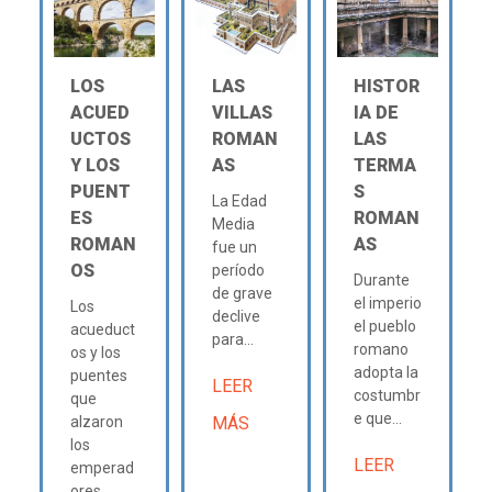
LOS
LAS
HISTOR
ACUED
VILLAS
IA DE
UCTOS
ROMAN
LAS
Y LOS
AS
TERMA
PUENT
S
La Edad
ES
ROMAN
Media
ROMAN
AS
fue un
OS
período
Durante
de grave
el imperio
Los
declive
el pueblo
acueduct
para...
romano
os y los
adopta la
puentes
LEER
costumbr
que
e que...
alzaron
MÁS
los
LEER
emperad
ores