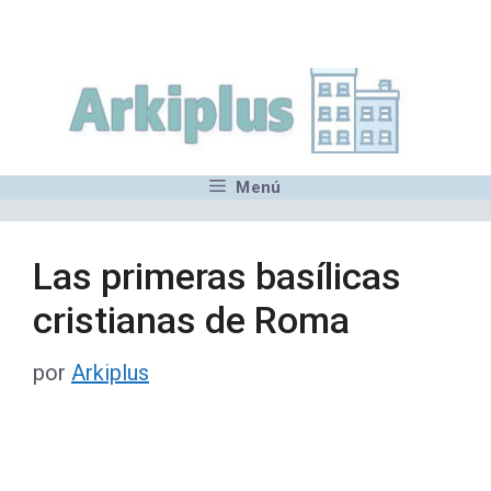
Saltar
,MN,MMN,MN,MN,MN,MN,M
al
contenido
Menú
Las primeras basílicas
cristianas de Roma
por
Arkiplus