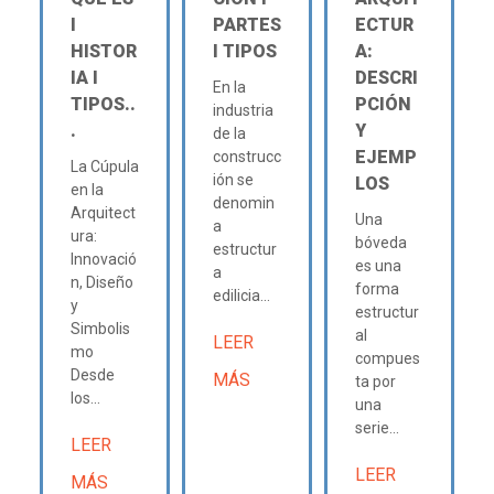
Ι
PARTES
ECTUR
HISTOR
Ι TIPOS
A:
IA Ι
DESCRI
En la
TIPOS..
PCIÓN
industria
.
Y
de la
EJEMP
construcc
La Cúpula
ión se
LOS
en la
denomin
Arquitect
Una
a
ura:
bóveda
estructur
Innovació
es una
a
n, Diseño
forma
edilicia...
y
estructur
Simbolis
al
LEER
mo
compues
Desde
MÁS
ta por
los...
una
serie...
LEER
LEER
MÁS