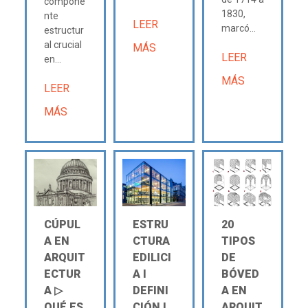
compone
1830,
nte
LEER
marcó...
estructur
al crucial
MÁS
LEER
en...
MÁS
LEER
MÁS
CÚPUL
ESTRU
20
A EN
CTURA
TIPOS
ARQUIT
EDILICI
DE
ECTUR
A Ι
BÓVED
A ▷
DEFINI
A EN
QUÉ ES
CIÓN Ι
ARQUIT