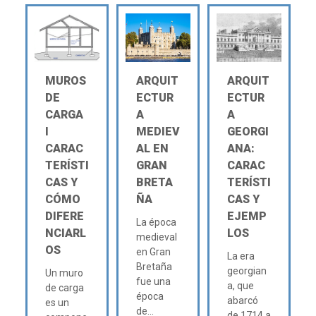
MUROS
ARQUIT
ARQUIT
DE
ECTUR
ECTUR
CARGA
A
A
Ι
MEDIEV
GEORGI
CARAC
AL EN
ANA:
TERÍSTI
GRAN
CARAC
CAS Y
BRETA
TERÍSTI
CÓMO
ÑA
CAS Y
DIFERE
EJEMP
La época
NCIARL
LOS
medieval
OS
en Gran
La era
Bretaña
georgian
Un muro
fue una
a, que
de carga
época
abarcó
es un
de...
de 1714 a