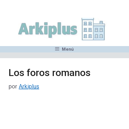
Saltar
,MN,MMN,MN,MN,MN,MN,M
al
contenido
Menú
Los foros romanos
por
Arkiplus