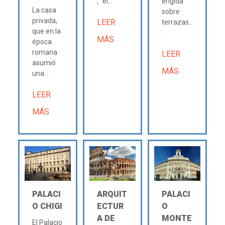
, "el...
erigida
La casa
sobre
privada,
LEER
terrazas..
que en la
.
MÁS
época
romana
LEER
asumió
MÁS
una...
LEER
MÁS
PALACI
ARQUIT
PALACI
O CHIGI
ECTUR
O
A DE
MONTE
El Palacio