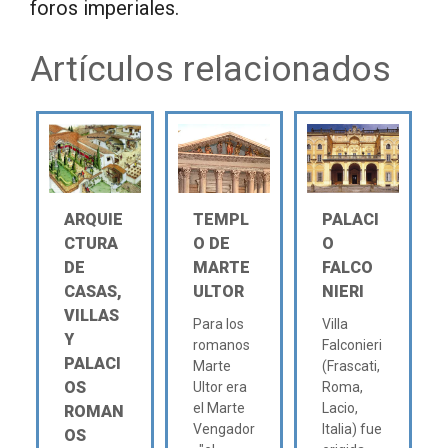
foros imperiales.
Artículos relacionados
ARQUIE
TEMPL
PALACI
CTURA
O DE
O
DE
MARTE
FALCO
CASAS,
ULTOR
NIERI
VILLAS
Para los
Villa
Y
romanos
Falconieri
PALACI
Marte
(Frascati,
OS
Ultor era
Roma,
el Marte
Lacio,
ROMAN
Vengador
Italia) fue
OS