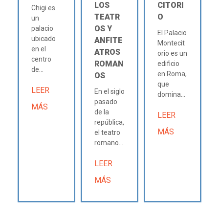
LOS
CITORI
Chigi es
TEATR
O
un
OS Y
palacio
El Palacio
ubicado
ANFITE
Montecit
en el
ATROS
orio es un
centro
ROMAN
edificio
de...
en Roma,
OS
que
LEER
En el siglo
domina...
pasado
MÁS
de la
LEER
república,
MÁS
el teatro
romano...
LEER
MÁS