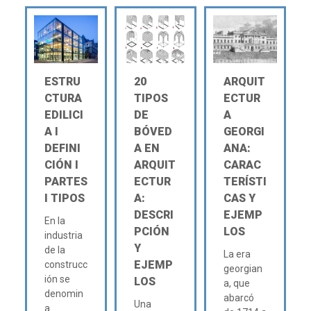
ESTRU
20
ARQUIT
CTURA
TIPOS
ECTUR
EDILICI
DE
A
A Ι
BÓVED
GEORGI
DEFINI
A EN
ANA:
CIÓN Ι
ARQUIT
CARAC
PARTES
ECTUR
TERÍSTI
Ι TIPOS
A:
CAS Y
DESCRI
EJEMP
En la
PCIÓN
LOS
industria
Y
de la
La era
EJEMP
construcc
georgian
ión se
LOS
a, que
denomin
abarcó
Una
a