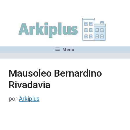
Saltar
,MN,MMN,MN,MN,MN,MN,M
al
contenido
Menú
Mausoleo Bernardino
Rivadavia
por
Arkiplus