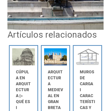
Artículos relacionados
CÚPUL
ARQUIT
MUROS
A EN
ECTUR
DE
ARQUIT
A
CARGA
ECTUR
MEDIEV
Ι
A ▷
AL EN
CARAC
QUÉ ES
GRAN
TERÍSTI
Ι
BRETA
CAS Y