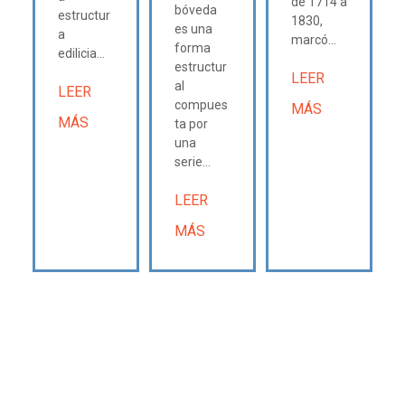
de 1714 a
bóveda
estructur
1830,
es una
a
marcó...
forma
edilicia...
estructur
LEER
al
LEER
compues
MÁS
MÁS
ta por
una
serie...
LEER
MÁS