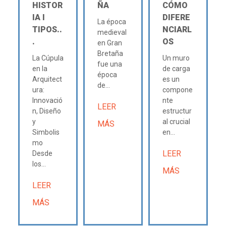
HISTOR
ÑA
CÓMO
IA Ι
DIFERE
La época
TIPOS..
NCIARL
medieval
.
OS
en Gran
Bretaña
La Cúpula
Un muro
fue una
en la
de carga
época
Arquitect
es un
de...
ura:
compone
Innovació
nte
LEER
n, Diseño
estructur
y
al crucial
MÁS
Simbolis
en...
mo
LEER
Desde
los...
MÁS
LEER
MÁS