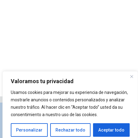
Valoramos tu privacidad
Usamos cookies para mejorar su experiencia de navegación,
mostrarle anuncios o contenidos personalizados y analizar
nuestro tráfico. Al hacer clic en “Aceptar todo” usted da su
Privacidad y Política de Cookies
Portal de
consentimiento a nuestro uso de las cookies.
arquitectura
Lista de Temas
¿Qué es Arkiplus?
Personalizar
Rechazar todo
Aceptar todo
© 2026 Arkiplus
• Creado con
GeneratePress