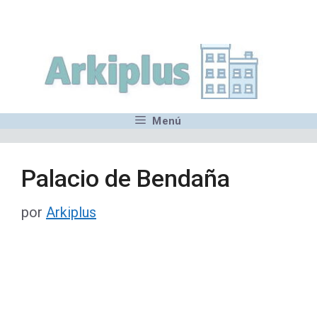
Saltar
,MN,MMN,MN,MN,MN,MN,M
al
contenido
Menú
Palacio de Bendaña
por
Arkiplus