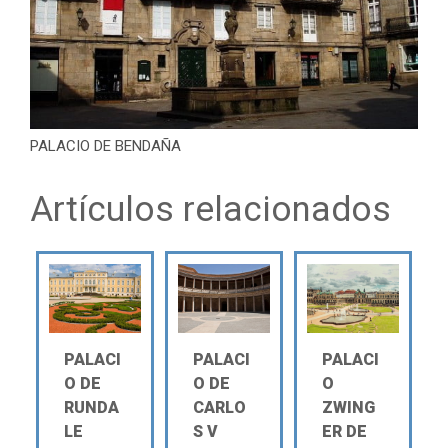
PALACIO DE BENDAÑA
Artículos relacionados
PALACI
PALACI
PALACI
O DE
O DE
O
RUNDA
CARLO
ZWING
LE
S V
ER DE