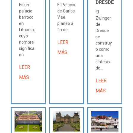
DRESDE
Es un
El Palacio
palacio
de Carlos
El
barroco
V se
Zwinger
en
planeó a
de
Lituania,
fin de...
Dresde
cuyo
se
LEER
nombre
construy
significa
ó como
MÁS
en...
una
síntesis
LEER
de...
MÁS
LEER
MÁS