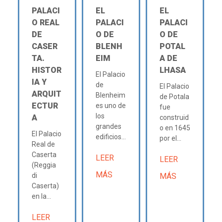
PALACI
EL
EL
O REAL
PALACI
PALACI
DE
O DE
O DE
CASER
BLENH
POTAL
TA.
EIM
A DE
HISTOR
LHASA
El Palacio
IA Y
de
El Palacio
ARQUIT
Blenheim
de Potala
ECTUR
es uno de
fue
los
A
construid
grandes
o en 1645
El Palacio
edificios...
por el...
Real de
Caserta
LEER
LEER
(Reggia
MÁS
di
MÁS
Caserta)
en la...
LEER