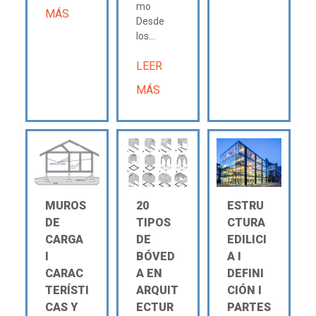
mo
MÁS
Desde
los...
LEER
MÁS
MUROS
20
ESTRU
DE
TIPOS
CTURA
CARGA
DE
EDILICI
Ι
BÓVED
A Ι
CARAC
A EN
DEFINI
TERÍSTI
ARQUIT
CIÓN Ι
CAS Y
ECTUR
PARTES