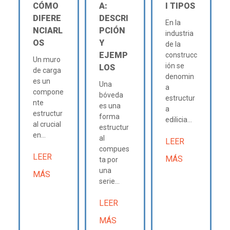
CÓMO
A:
Ι TIPOS
DIFERE
DESCRI
En la
NCIARL
PCIÓN
industria
OS
Y
de la
EJEMP
construcc
Un muro
ión se
LOS
de carga
denomin
es un
Una
a
compone
bóveda
estructur
nte
es una
a
estructur
forma
edilicia...
al crucial
estructur
en...
al
LEER
compues
LEER
MÁS
ta por
una
MÁS
serie...
LEER
MÁS