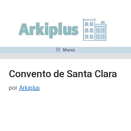
Saltar
,MN,MMN,MN,MN,MN,MN,M
al
contenido
Menú
Convento de Santa Clara
por
Arkiplus