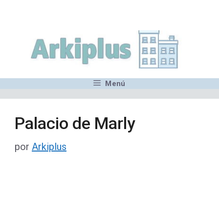
Saltar
,MN,MMN,MN,MN,MN,MN,M
al
contenido
Menú
Palacio de Marly
por
Arkiplus