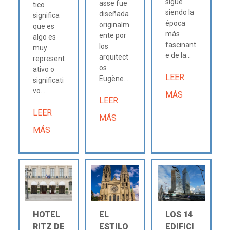
sigue
asse fue
tico
siendo la
diseñada
significa
época
originalm
que es
más
ente por
algo es
fascinant
los
muy
e de la...
arquitect
represent
os
ativo o
LEER
Eugène...
significati
vo...
MÁS
LEER
LEER
MÁS
MÁS
HOTEL
EL
LOS 14
RITZ DE
ESTILO
EDIFICI