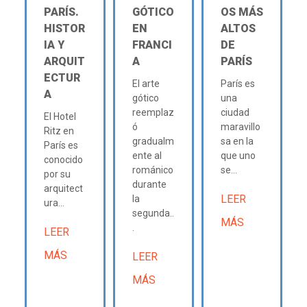
PARÍS.
GÓTICO
OS MÁS
HISTOR
EN
ALTOS
IA Y
FRANCI
DE
ARQUIT
A
PARÍS
ECTUR
El arte
París es
A
gótico
una
reemplaz
ciudad
El Hotel
ó
maravillo
Ritz en
gradualm
sa en la
París es
ente al
que uno
conocido
románico
se...
por su
durante
arquitect
LEER
la
ura...
segunda..
MÁS
.
LEER
MÁS
LEER
MÁS