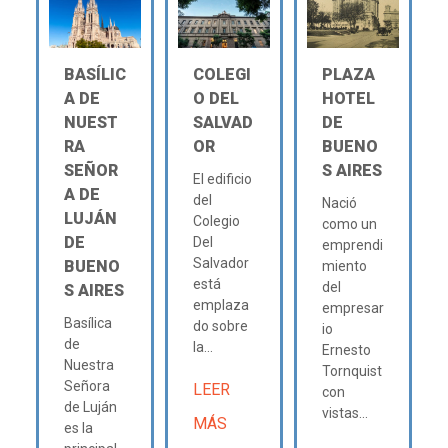
BASÍLIC
COLEGI
PLAZA
A DE
O DEL
HOTEL
NUEST
SALVAD
DE
RA
OR
BUENO
SEÑOR
S AIRES
El edificio
A DE
del
Nació
LUJÁN
Colegio
como un
DE
Del
emprendi
Salvador
BUENO
miento
está
del
S AIRES
emplaza
empresar
Basílica
do sobre
io
de
la...
Ernesto
Nuestra
Tornquist
Señora
LEER
con
de Luján
vistas...
MÁS
es la