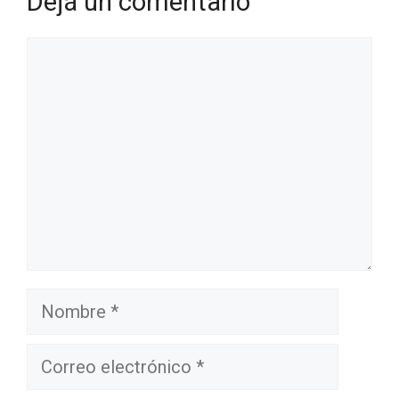
Dejá un comentario
Comentario
Nombre
Correo
electrónico