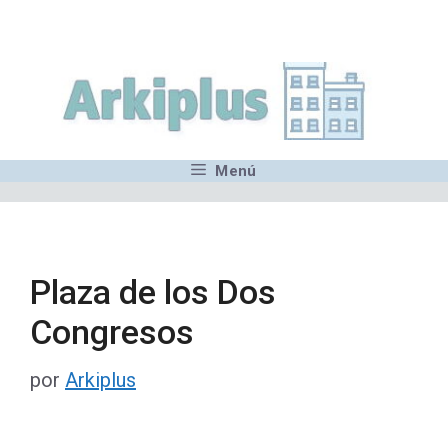
Saltar
,MN,MMN,MN,MN,MN,MN,M
al
contenido
Menú
Plaza de los Dos
Congresos
por
Arkiplus