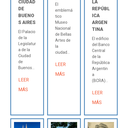
CIUDAD
LA
El
DE
REPÚBL
emblemá
BUENO
ICA
tico
S AIRES
ARGEN
Museo
Nacional
TINA
El Palacio
de Bellas
de la
El edificio
Artes de
Legislatur
del Banco
la
a de la
Central
ciudad...
Ciudad
de la
de
República
LEER
Buenos...
Argentin
MÁS
a
LEER
(BCRA)...
MÁS
LEER
MÁS