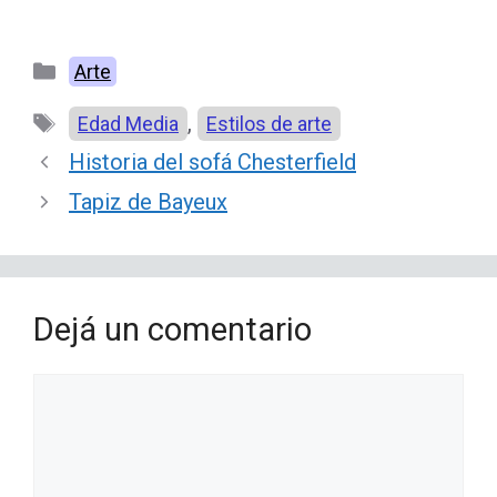
Categorías
Arte
Etiquetas
,
Edad Media
Estilos de arte
Historia del sofá Chesterfield
Tapiz de Bayeux
Dejá un comentario
Comentario