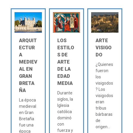
ARQUIT
LOS
ARTE
ECTUR
ESTILO
VISIGO
A
S DE
DO
MEDIEV
ARTE
¿Quienes
AL EN
DE LA
fueron
GRAN
EDAD
los
BRETA
MEDIA
visigodos
? Los
ÑA
Durante
visigodos
siglos, la
La época
eran
Iglesia
medieval
tribus
católica
en Gran
bárbaras
dominó
Bretaña
de
con
fue una
origen...
fuerza y
época