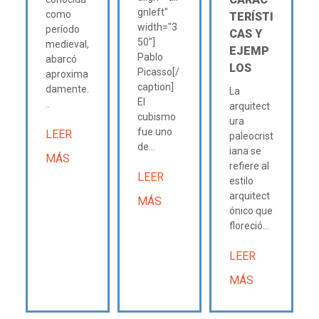
gnleft"
como
TERÍSTI
width="3
período
CAS Y
50"]
medieval,
EJEMP
Pablo
abarcó
LOS
Picasso[/
aproxima
caption]
damente.
La
El
..
arquitect
cubismo
ura
fue uno
LEER
paleocrist
de...
iana se
MÁS
refiere al
LEER
estilo
arquitect
MÁS
ónico que
floreció...
LEER
MÁS