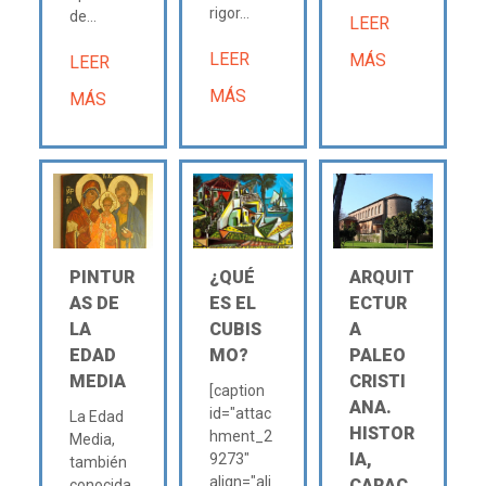
rigor...
de...
LEER
LEER
MÁS
LEER
MÁS
MÁS
PINTUR
¿QUÉ
ARQUIT
AS DE
ES EL
ECTUR
LA
CUBIS
A
EDAD
MO?
PALEO
MEDIA
CRISTI
[caption
ANA.
id="attac
La Edad
HISTOR
hment_2
Media,
IA,
9273"
también
align="ali
CARAC
conocida