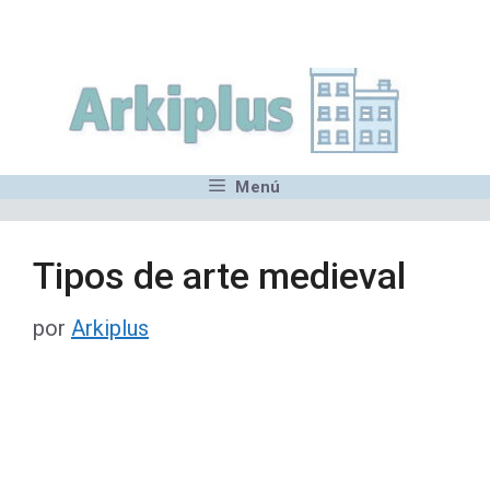
Saltar
,MN,MMN,MN,MN,MN,MN,M
al
contenido
Menú
Tipos de arte medieval
por
Arkiplus