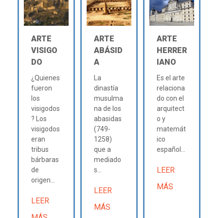
ARTE
ARTE
ARTE
VISIGO
ABÁSID
HERRER
DO
A
IANO
¿Quienes
La
Es el arte
fueron
dinastía
relaciona
los
musulma
do con el
visigodos
na de los
arquitect
? Los
abasidas
o y
visigodos
(749-
matemát
eran
1258)
ico
tribus
que a
español...
bárbaras
mediado
LEER
de
s...
origen...
MÁS
LEER
LEER
MÁS
MÁS