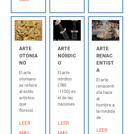
ARTE
ARTE
ARTE
OTONIA
NÓRDIC
RENAC
NO
O
ENTIST
A
El arte
El arte
otoniano
nórdico
El arte
se refiere
(780
renacenti
al estilo
-1100) es
sta hace
artístico
el de las
al
que
naciones.
hombre a
floreció...
..
la medida
de...
LEER
LEER
LEER
MÁS
MÁS