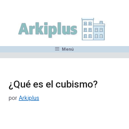
Saltar
,MN,MMN,MN,MN,MN,MN,M
al
contenido
Menú
¿Qué es el cubismo?
por
Arkiplus