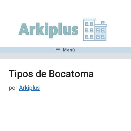
Saltar
,MN,MMN,MN,MN,MN,MN,M
al
contenido
Menú
Tipos de Bocatoma
por
Arkiplus