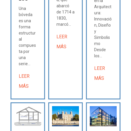
en la
abarcó
Arquitect
Una
de 1714 a
ura:
bóveda
1830,
Innovació
es una
marcó...
n, Diseño
forma
y
estructur
LEER
Simbolis
al
mo
compues
MÁS
Desde
ta por
los...
una
serie...
LEER
LEER
MÁS
MÁS