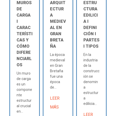
MUROS
ARQUIT
ESTRU
DE
ECTUR
CTURA
CARGA
A
EDILICI
Ι
MEDIEV
A Ι
CARAC
AL EN
DEFINI
TERÍSTI
GRAN
CIÓN Ι
CAS Y
BRETA
PARTES
CÓMO
ÑA
Ι TIPOS
DIFERE
La época
En la
NCIARL
medieval
industria
OS
en Gran
de la
Bretaña
construcc
Un muro
fue una
ión se
de carga
época
denomin
es un
de...
a
compone
estructur
nte
LEER
a
estructur
edilicia...
al crucial
MÁS
en...
LEER