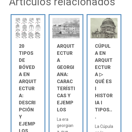
Artículos relacionados
20
ARQUIT
CÚPUL
TIPOS
ECTUR
A EN
DE
A
ARQUIT
BÓVED
GEORGI
ECTUR
A EN
ANA:
A ▷
ARQUIT
CARAC
QUÉ ES
ECTUR
TERÍSTI
Ι
A:
CAS Y
HISTOR
DESCRI
EJEMP
IA Ι
PCIÓN
LOS
TIPOS..
Y
.
La era
EJEMP
georgian
La Cúpula
LOS
a, que