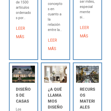
ser miles,
de 1500
concepto
especial
artículos
s en
mente
ordenado
cuanto a
si...
s por...
la
relación
LEER
LEER
entre la...
MÁS
MÁS
LEER
MÁS
DISEÑO
¿A QUÉ
RECURS
S DE
LLAMA
OS
CASAS
MOS
MATERI
DISEÑO
ALES
Los