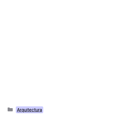
Categorías
Arquitectura