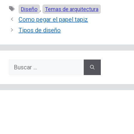
Etiquetas
,
Diseño
Temas de arquitectura
Como pegar el papel tapiz
Tipos de diseño
Buscar: