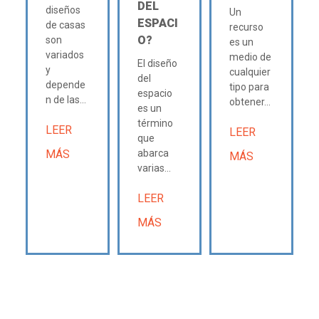
DEL
diseños
Un
ESPACI
de casas
recurso
O?
son
es un
variados
medio de
El diseño
y
cualquier
del
depende
tipo para
espacio
n de las...
obtener...
es un
término
LEER
LEER
que
MÁS
abarca
MÁS
varias...
LEER
MÁS