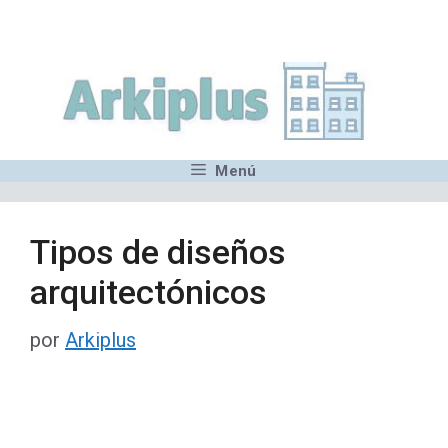
Saltar
,MN,MMN,MN,MN,MN,MN,M
al
contenido
Menú
Tipos de diseños
arquitectónicos
por
Arkiplus