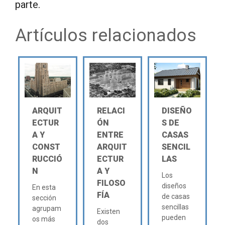
parte.
Artículos relacionados
ARQUIT
RELACI
DISEÑO
ECTUR
ÓN
S DE
A Y
ENTRE
CASAS
CONST
ARQUIT
SENCIL
RUCCIÓ
ECTUR
LAS
N
A Y
Los
FILOSO
diseños
En esta
FÍA
de casas
sección
sencillas
agrupam
Existen
pueden
os más
dos