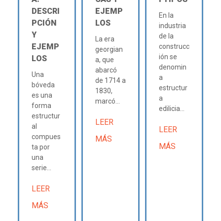
DESCRI
EJEMP
En la
PCIÓN
LOS
industria
Y
de la
La era
EJEMP
construcc
georgian
ión se
LOS
a, que
denomin
abarcó
Una
a
de 1714 a
bóveda
estructur
1830,
es una
a
marcó...
forma
edilicia...
estructur
LEER
al
LEER
compues
MÁS
MÁS
ta por
una
serie...
LEER
MÁS