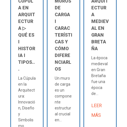
CÚPUL
MUROS
ARQUIT
A EN
DE
ECTUR
ARQUIT
CARGA
A
ECTUR
Ι
MEDIEV
A ▷
CARAC
AL EN
QUÉ ES
TERÍSTI
GRAN
Ι
CAS Y
BRETA
HISTOR
CÓMO
ÑA
IA Ι
DIFERE
La época
TIPOS..
NCIARL
medieval
.
OS
en Gran
Bretaña
La Cúpula
Un muro
fue una
en la
de carga
época
Arquitect
es un
de...
ura:
compone
Innovació
nte
LEER
n, Diseño
estructur
y
al crucial
MÁS
Simbolis
en...
mo