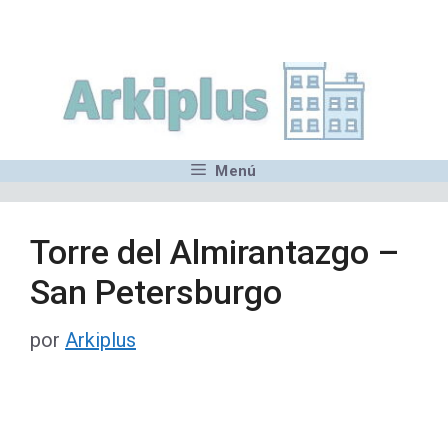
Saltar
,MN,MMN,MN,MN,MN,MN,M
al
contenido
Menú
Torre del Almirantazgo –
San Petersburgo
por
Arkiplus