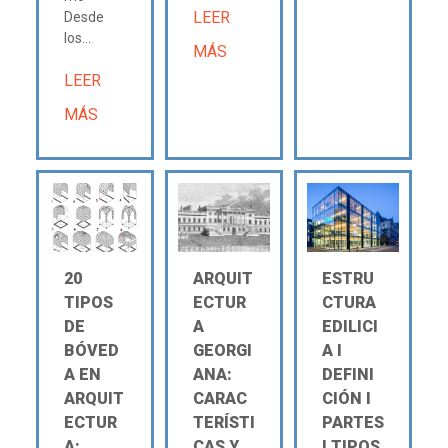
LEER
Desde
los...
MÁS
LEER
MÁS
20
ARQUIT
ESTRU
TIPOS
ECTUR
CTURA
DE
A
EDILICI
BÓVED
GEORGI
A Ι
A EN
ANA:
DEFINI
ARQUIT
CARAC
CIÓN Ι
ECTUR
TERÍSTI
PARTES
A:
CAS Y
Ι TIPOS