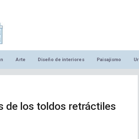
,MN,MMN,MN,MN,MN,MN,M
ón
Arte
Diseño de interiores
Paisajismo
Ur
 de los toldos retráctiles