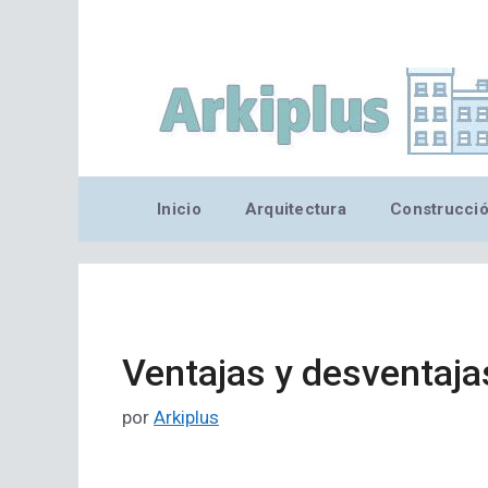
Saltar
al
contenido
Inicio
Arquitectura
Construcci
Ventajas y desventajas
por
Arkiplus