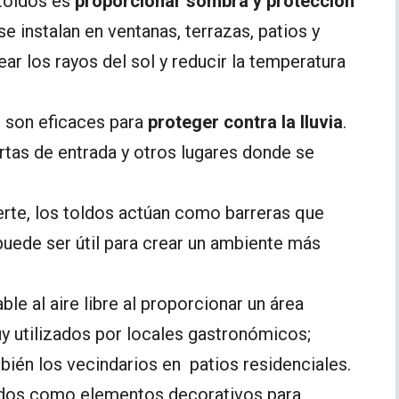
toldos es
proporcionar sombra y protección
se instalan en ventanas, terrazas, patios y
ear los rayos del sol y reducir la temperatura
s son eficaces para
proteger contra la lluvia
.
ertas de entrada y otros lugares donde se
erte, los toldos actúan como barreras que
puede ser útil para crear un ambiente más
ble al aire libre al proporcionar un área
y utilizados por locales gastronómicos;
mbién los vecindarios en patios residenciales.
zados como elementos decorativos para