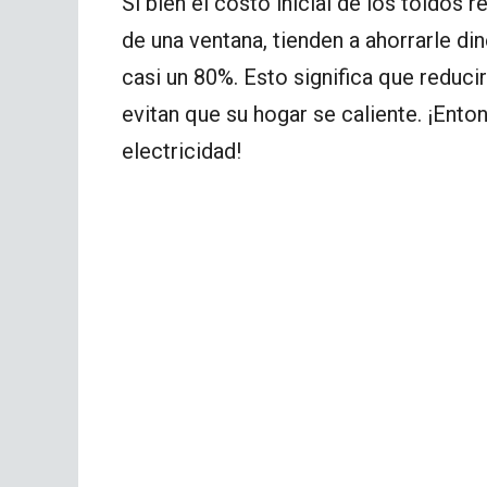
Si bien el costo inicial de los toldos r
de una ventana, tienden a ahorrarle din
casi un 80%. Esto significa que reduci
evitan que su hogar se caliente. ¡Ento
electricidad!