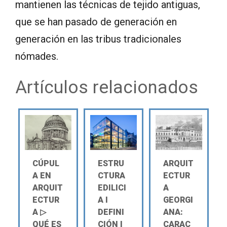
mantienen las técnicas de tejido antiguas,
que se han pasado de generación en
generación en las tribus tradicionales
nómades.
Artículos relacionados
CÚPUL
ESTRU
ARQUIT
A EN
CTURA
ECTUR
ARQUIT
EDILICI
A
ECTUR
A Ι
GEORGI
A ▷
DEFINI
ANA:
QUÉ ES
CIÓN Ι
CARAC