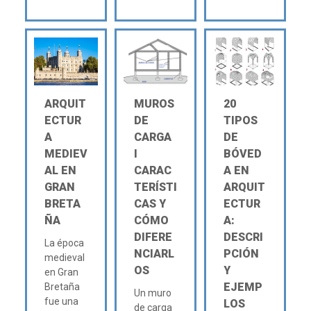
ARQUIT
MUROS
20
ECTUR
DE
TIPOS
A
CARGA
DE
MEDIEV
Ι
BÓVED
AL EN
CARAC
A EN
GRAN
TERÍSTI
ARQUIT
BRETA
CAS Y
ECTUR
ÑA
CÓMO
A:
DIFERE
DESCRI
La época
NCIARL
PCIÓN
medieval
OS
Y
en Gran
EJEMP
Bretaña
Un muro
fue una
LOS
de carga