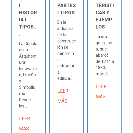
Ι
PARTES
TERÍSTI
HISTOR
Ι TIPOS
CAS Y
IA Ι
EJEMP
En la
TIPOS..
LOS
industria
.
de la
La era
construcc
georgian
La Cúpula
ión se
a, que
en la
denomin
abarcó
Arquitect
a
de 1714 a
ura:
estructur
1830,
Innovació
a
marcó...
n, Diseño
edilicia...
y
LEER
Simbolis
LEER
mo
MÁS
Desde
MÁS
los...
LEER
MÁS