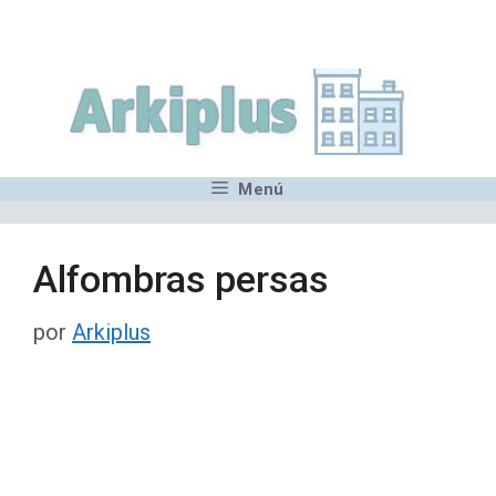
Saltar
,MN,MMN,MN,MN,MN,MN,M
al
contenido
Menú
Alfombras persas
por
Arkiplus