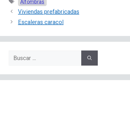
Etiquetas
Alfombras
Viviendas prefabricadas
Escaleras caracol
Buscar: