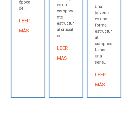
época
es un
Una
de...
compone
bóveda
nte
es una
LEER
estructur
forma
al crucial
MÁS
estructur
en...
al
compues
LEER
ta por
una
MÁS
serie...
LEER
MÁS