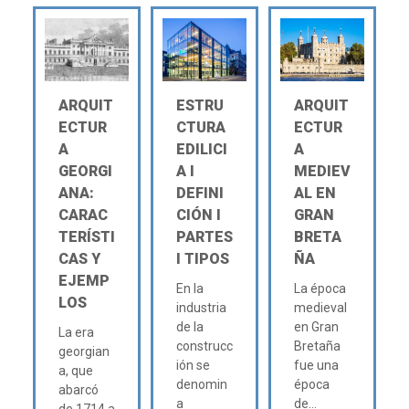
ARQUIT
ESTRU
ARQUIT
ECTUR
CTURA
ECTUR
A
EDILICI
A
GEORGI
A Ι
MEDIEV
ANA:
DEFINI
AL EN
CARAC
CIÓN Ι
GRAN
TERÍSTI
PARTES
BRETA
CAS Y
Ι TIPOS
ÑA
EJEMP
En la
La época
LOS
industria
medieval
de la
en Gran
La era
construcc
Bretaña
georgian
ión se
fue una
a, que
denomin
época
abarcó
a
de...
de 1714 a