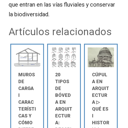
que entran en las vías fluviales y conservar
la biodiversidad.
Artículos relacionados
MUROS
20
CÚPUL
DE
TIPOS
A EN
CARGA
DE
ARQUIT
Ι
BÓVED
ECTUR
CARAC
A EN
A ▷
TERÍSTI
ARQUIT
QUÉ ES
CAS Y
ECTUR
Ι
CÓMO
A:
HISTOR