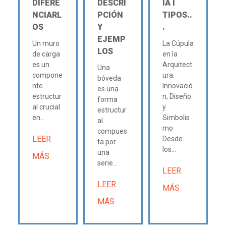
DIFERE
DESCRI
IA Ι
NCIARL
PCIÓN
TIPOS..
OS
Y
.
EJEMP
Un muro
La Cúpula
LOS
de carga
en la
es un
Arquitect
Una
compone
ura:
bóveda
nte
Innovació
es una
estructur
n, Diseño
forma
al crucial
y
estructur
en...
Simbolis
al
mo
compues
LEER
Desde
ta por
los...
una
MÁS
serie...
LEER
LEER
MÁS
MÁS