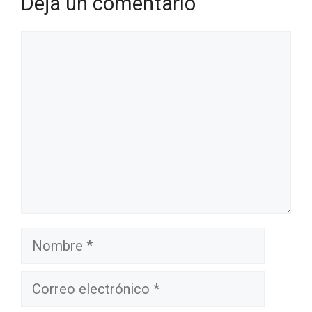
Dejá un comentario
Comentario
Nombre
Correo
electrónico