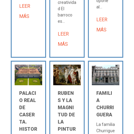
opone
creativida
LEER
al...
d El
barroco
MÁS
LEER
es...
MÁS
LEER
MÁS
PALACI
RUBEN
FAMILI
O REAL
S Y LA
A
DE
MAGNI
CHURRI
CASER
TUD DE
GUERA
TA.
LA
La familia
HISTOR
PINTUR
Churrigue