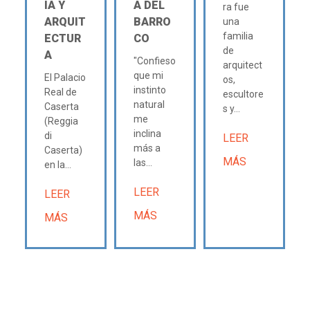
IA Y
A DEL
ra fue
ARQUIT
BARRO
una
familia
ECTUR
CO
de
A
"Confieso
arquitect
que mi
El Palacio
os,
instinto
Real de
escultore
natural
Caserta
s y...
me
(Reggia
inclina
di
LEER
más a
Caserta)
MÁS
las...
en la...
LEER
LEER
MÁS
MÁS