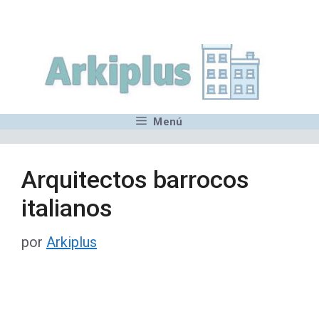
Saltar
,MN,MMN,MN,MN,MN,MN,M
al
contenido
Menú
Arquitectos barrocos
italianos
por
Arkiplus