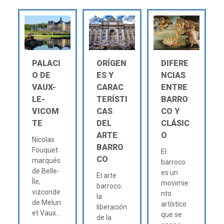
PALACI
ORÍGEN
DIFERE
O DE
ES Y
NCIAS
VAUX-
CARAC
ENTRE
LE-
TERÍSTI
BARRO
VICOM
CAS
CO Y
TE
DEL
CLÁSIC
ARTE
O
Nicolas
BARRO
Fouquet
El
CO
marqués
barroco
de Belle-
es un
El arte
Île,
movimie
barroco:
vizconde
nto
la
de Melun
artístico
liberación
et Vaux...
que se
de la