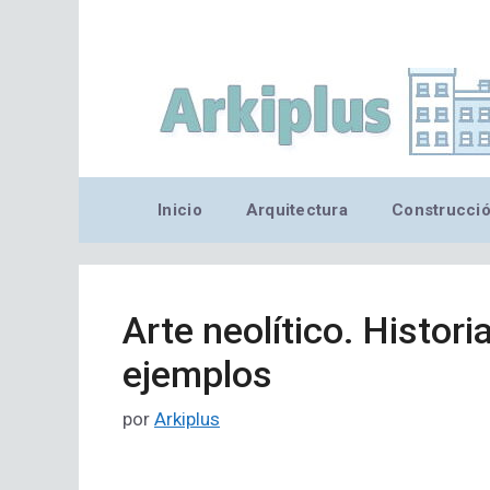
Saltar
al
contenido
Inicio
Arquitectura
Construcci
Arte neolítico. Histori
ejemplos
por
Arkiplus