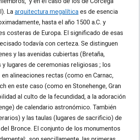
miembros, y en el caso de los de Córcega
l). La
arquitectura megalítica
es de esencia
proximadamente, hasta el año 1500 a.C. y
es costeras de Europa. El significado de esas
ecisado todavía con certeza. Se distinguen
enes y las avenidas cubiertas (Bretaña,
 y lugares de ceremonias religiosas ; los
s en alineaciones rectas (como en Carnac,
ech en este caso (como en Stonehenge, Gran
idad al culto de la fecundidad, a la adoración
henge) de calendario astronómico. También
rarios) y las taulas (lugares de sacrificio) de
d del Bronce. El conjunto de los monumentos
damental: son sencillamente, las primeras