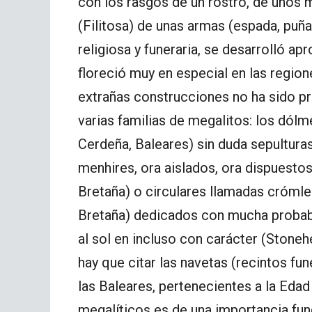
con los rasgos de un rostro, de unos 
(Filitosa) de unas armas (espada, puña
religiosa y funeraria, se desarrolló a
floreció muy en especial en las region
extrañas construcciones no ha sido pr
varias familias de megalitos: los dólm
Cerdeña, Baleares) sin duda sepulturas
menhires, ora aislados, ora dispuesto
Bretaña) o circulares llamadas cróml
Bretaña) dedicados con mucha probabil
al sol en incluso con carácter (Stone
hay que citar las navetas (recintos fune
las Baleares, pertenecientes a la Eda
megalíticos es de una importancia fun