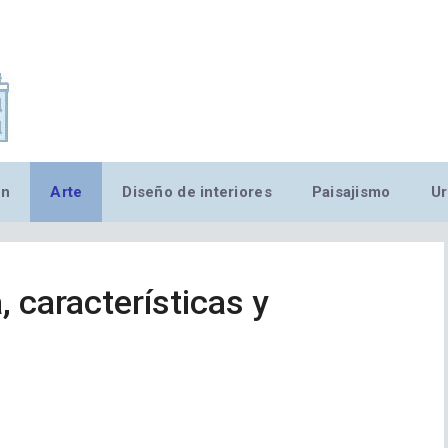
,MN,MMN,MN,MN,MN,MN,M
ón
Arte
Diseño de interiores
Paisajismo
Ur
a, características y