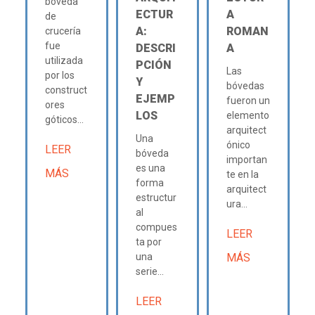
bóveda
ECTUR
A
de
A:
ROMAN
crucería
fue
DESCRI
A
utilizada
PCIÓN
Las
por los
Y
bóvedas
construct
EJEMP
fueron un
ores
LOS
elemento
góticos...
arquitect
Una
ónico
LEER
bóveda
importan
es una
MÁS
te en la
forma
arquitect
estructur
ura...
al
compues
LEER
ta por
una
MÁS
serie...
LEER