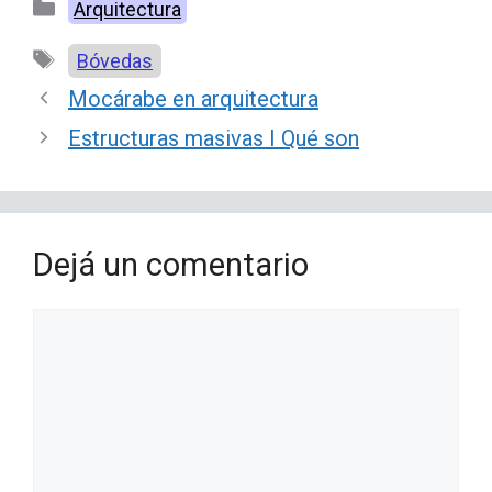
Categorías
Arquitectura
Etiquetas
Bóvedas
Mocárabe en arquitectura
Estructuras masivas Ι Qué son
Dejá un comentario
Comentario