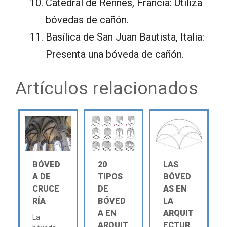
Catedral de Rennes, Francia: Utiliza
bóvedas de cañón.
Basílica de San Juan Bautista, Italia:
Presenta una bóveda de cañón.
Artículos relacionados
BÓVED
20
LAS
A DE
TIPOS
BÓVED
CRUCE
DE
AS EN
RÍA
BÓVED
LA
A EN
ARQUIT
La
ARQUIT
ECTUR