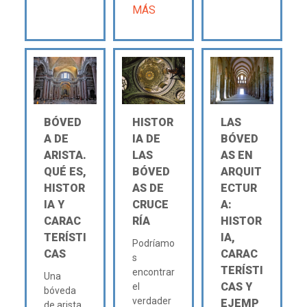
MÁS
BÓVED
HISTOR
LAS
A DE
IA DE
BÓVED
ARISTA.
LAS
AS EN
QUÉ ES,
BÓVED
ARQUIT
HISTOR
AS DE
ECTUR
IA Y
CRUCE
A:
CARAC
RÍA
HISTOR
TERÍSTI
IA,
Podríamo
CAS
CARAC
s
TERÍSTI
encontrar
Una
CAS Y
el
bóveda
verdader
EJEMP
de arista