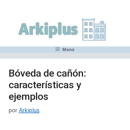
Saltar
,MN,MMN,MN,MN,MN,MN,M
al
contenido
Menú
Bóveda de cañón:
características y
ejemplos
por
Arkiplus