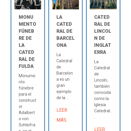
MONU
LA
CATED
MENTO
CATED
RAL DE
FÚNEB
RAL DE
LINCOL
RE DE
BARCEL
N DE
LA
ONA
INGLAT
CATED
ERRA
La
RAL DE
Catedral
La
FULDA
de
Catedral
Barcelon
de
Monume
a es un
Lincoln,
nto
gran
también
fúnebre
ejemplo
conocida
para el
de la...
como la
construct
Iglesia
or
LEER
Catedral..
Adalbert
.
o von
MÁS
Schleifra
LEER
s, en el...