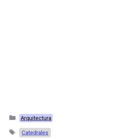
Categorías
Arquitectura
Etiquetas
Catedrales