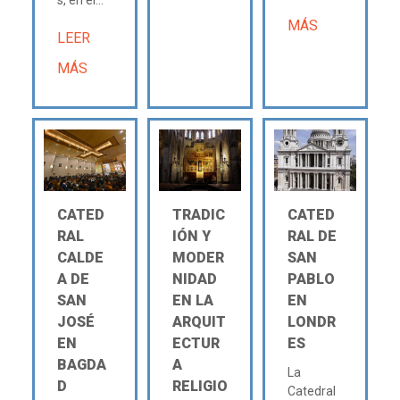
MÁS
LEER
MÁS
CATED
TRADIC
CATED
RAL
IÓN Y
RAL DE
CALDE
MODER
SAN
A DE
NIDAD
PABLO
SAN
EN LA
EN
JOSÉ
ARQUIT
LONDR
EN
ECTUR
ES
BAGDA
A
La
D
RELIGIO
Catedral