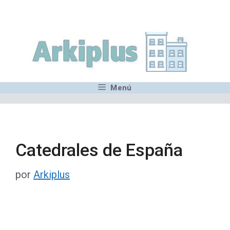
Saltar
,MN,MMN,MN,MN,MN,MN,M
al
contenido
Menú
Catedrales de España
por
Arkiplus