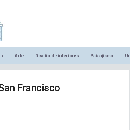
,MN,MMN,MN,MN,MN,MN,M
ón
Arte
Diseño de interiores
Paisajismo
Ur
 San Francisco