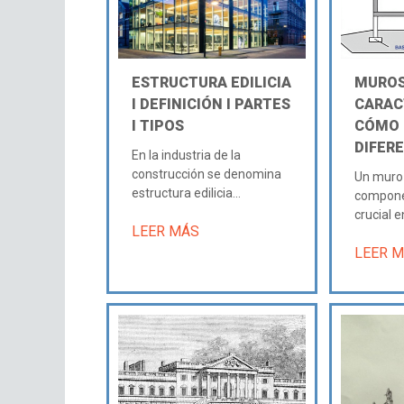
ESTRUCTURA EDILICIA
MUROS
Ι DEFINICIÓN Ι PARTES
CARAC
Ι TIPOS
CÓMO
DIFER
En la industria de la
construcción se denomina
Un muro 
estructura edilicia...
compone
crucial en
LEER MÁS
LEER 