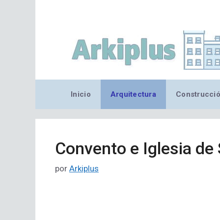
Saltar
al
contenido
Inicio
Arquitectura
Construcci
Convento e Iglesia de
por
Arkiplus