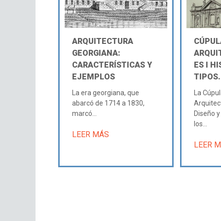
ARQUITECTURA
CÚPUL
GEORGIANA:
ARQUI
CARACTERÍSTICAS Y
ES Ι HI
EJEMPLOS
TIPOS.
La era georgiana, que
La Cúpul
abarcó de 1714 a 1830,
Arquitec
marcó...
Diseño 
los...
LEER MÁS
LEER 