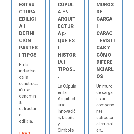
ESTRU
CÚPUL
MUROS
CTURA
A EN
DE
EDILICI
ARQUIT
CARGA
A Ι
ECTUR
Ι
DEFINI
A ▷
CARAC
CIÓN Ι
QUÉ ES
TERÍSTI
PARTES
Ι
CAS Y
Ι TIPOS
HISTOR
CÓMO
IA Ι
DIFERE
En la
TIPOS..
NCIARL
industria
.
OS
de la
construcc
La Cúpula
Un muro
ión se
en la
de carga
denomin
Arquitect
es un
a
ura:
compone
estructur
Innovació
nte
a
n, Diseño
estructur
edilicia...
y
al crucial
Simbolis
en...
LEER