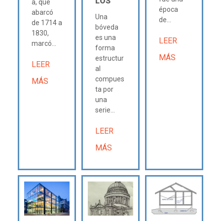
LOS
a, que
época
abarcó
Una
de...
de 1714 a
bóveda
1830,
es una
LEER
marcó...
forma
MÁS
estructur
LEER
al
compues
MÁS
ta por
una
serie...
LEER
MÁS