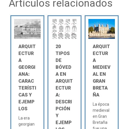
Artículos relacionados
ARQUIT
20
ARQUIT
ECTUR
TIPOS
ECTUR
A
DE
A
GEORGI
BÓVED
MEDIEV
ANA:
A EN
AL EN
CARAC
ARQUIT
GRAN
TERÍSTI
ECTUR
BRETA
CAS Y
A:
ÑA
EJEMP
DESCRI
La época
LOS
PCIÓN
medieval
Y
en Gran
La era
EJEMP
Bretaña
georgian
fue una