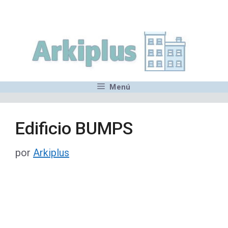
Saltar
,MN,MMN,MN,MN,MN,MN,M
al
contenido
Menú
Edificio BUMPS
por
Arkiplus