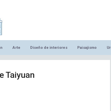
,MN,MMN,MN,MN,MN,MN,M
ón
Arte
Diseño de interiores
Paisajismo
Ur
e Taiyuan