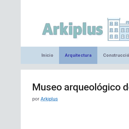
Saltar
al
contenido
Inicio
Arquitectura
Construcci
Museo arqueológico d
por
Arkiplus