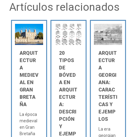
Artículos relacionados
ARQUIT
20
ARQUIT
ECTUR
TIPOS
ECTUR
A
DE
A
MEDIEV
BÓVED
GEORGI
AL EN
A EN
ANA:
GRAN
ARQUIT
CARAC
BRETA
ECTUR
TERÍSTI
ÑA
A:
CAS Y
DESCRI
EJEMP
La época
PCIÓN
LOS
medieval
Y
en Gran
La era
EJEMP
Bretaña
georgian