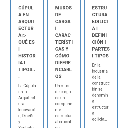
CÚPUL
MUROS
ESTRU
A EN
DE
CTURA
ARQUIT
CARGA
EDILICI
ECTUR
Ι
A Ι
A ▷
CARAC
DEFINI
QUÉ ES
TERÍSTI
CIÓN Ι
Ι
CAS Y
PARTES
HISTOR
CÓMO
Ι TIPOS
IA Ι
DIFERE
En la
TIPOS..
NCIARL
industria
.
OS
de la
construcc
La Cúpula
Un muro
ión se
en la
de carga
denomin
Arquitect
es un
a
ura:
compone
estructur
Innovació
nte
a
n, Diseño
estructur
edilicia...
y
al crucial
Simbolis
en...