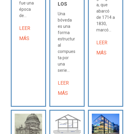
fue una
LOS
a, que
época
abarcó
Una
de...
de 1714 a
bóveda
1830,
es una
LEER
marcó...
forma
MÁS
estructur
LEER
al
compues
MÁS
ta por
una
serie...
LEER
MÁS